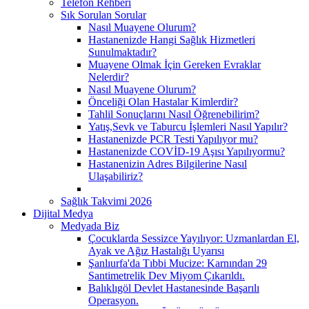
Telefon Rehberi
Sık Sorulan Sorular
Nasıl Muayene Olurum?
Hastanenizde Hangi Sağlık Hizmetleri
Sunulmaktadır?
Muayene Olmak İçin Gereken Evraklar
Nelerdir?
Nasıl Muayene Olurum?
Önceliği Olan Hastalar Kimlerdir?
Tahlil Sonuçlarını Nasıl Öğrenebilirim?
Yatış,Sevk ve Taburcu İşlemleri Nasıl Yapılır?
Hastanenizde PCR Testi Yapılıyor mu?
Hastanenizde COVİD-19 Aşısı Yapılıyormu?
Hastanenizin Adres Bilgilerine Nasıl
Ulaşabiliriz?
Sağlık Takvimi 2026
Dijital Medya
Medyada Biz
Çocuklarda Sessizce Yayılıyor: Uzmanlardan El,
Ayak ve Ağız Hastalığı Uyarısı
Şanlıurfa'da Tıbbi Mucize: Karnından 29
Santimetrelik Dev Miyom Çıkarıldı.
Balıklıgöl Devlet Hastanesinde Başarılı
Operasyon.