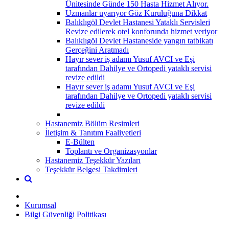
Ünitesinde Günde 150 Hasta Hizmet Alıyor.
Uzmanlar uyarıyor Göz Kuruluğuna Dikkat
Balıklıgöl Devlet Hastanesi Yataklı Servisleri
Revize edilerek otel konforunda hizmet veriyor
Balıklıgöl Devlet Hastaneside yangın tatbikatı
Gerçeğini Aratmadı
Hayır sever iş adamı Yusuf AVCI ve Eşi
tarafından Dahilye ve Ortopedi yataklı servisi
revize edildi
Hayır sever iş adamı Yusuf AVCI ve Eşi
tarafından Dahilye ve Ortopedi yataklı servisi
revize edildi
Hastanemiz Bölüm Resimleri
İletişim & Tanıtım Faaliyetleri
E-Bülten
Toplantı ve Organizasyonlar
Hastanemiz Teşekkür Yazıları
Teşekkür Belgesi Takdimleri
Kurumsal
Bilgi Güvenliği Politikası