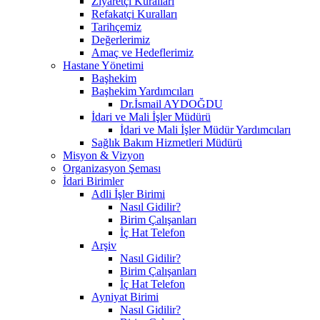
Ziyaretçi Kuralları
Refakatçi Kuralları
Tarihçemiz
Değerlerimiz
Amaç ve Hedeflerimiz
Hastane Yönetimi
Başhekim
Başhekim Yardımcıları
Dr.İsmail AYDOĞDU
İdari ve Mali İşler Müdürü
İdari ve Mali İşler Müdür Yardımcıları
Sağlık Bakım Hizmetleri Müdürü
Misyon & Vizyon
Organizasyon Şeması
İdari Birimler
Adli İşler Birimi
Nasıl Gidilir?
Birim Çalışanları
İç Hat Telefon
Arşiv
Nasıl Gidilir?
Birim Çalışanları
İç Hat Telefon
Ayniyat Birimi
Nasıl Gidilir?