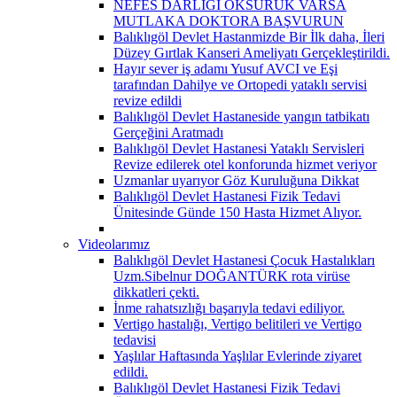
NEFES DARLIĞI ÖKSÜRÜK VARSA
MUTLAKA DOKTORA BAŞVURUN
Balıklıgöl Devlet Hastanmizde Bir İlk daha, İleri
Düzey Gırtlak Kanseri Ameliyatı Gerçekleştirildi.
Hayır sever iş adamı Yusuf AVCI ve Eşi
tarafından Dahilye ve Ortopedi yataklı servisi
revize edildi
Balıklıgöl Devlet Hastaneside yangın tatbikatı
Gerçeğini Aratmadı
Balıklıgöl Devlet Hastanesi Yataklı Servisleri
Revize edilerek otel konforunda hizmet veriyor
Uzmanlar uyarıyor Göz Kuruluğuna Dikkat
Balıklıgöl Devlet Hastanesi Fizik Tedavi
Ünitesinde Günde 150 Hasta Hizmet Alıyor.
Videolarımız
Balıklıgöl Devlet Hastanesi Çocuk Hastalıkları
Uzm.Sibelnur DOĞANTÜRK rota virüse
dikkatleri çekti.
İnme rahatsızlığı başarıyla tedavi ediliyor.
Vertigo hastalığı, Vertigo belitileri ve Vertigo
tedavisi
Yaşlılar Haftasında Yaşlılar Evlerinde ziyaret
edildi.
Balıklıgöl Devlet Hastanesi Fizik Tedavi