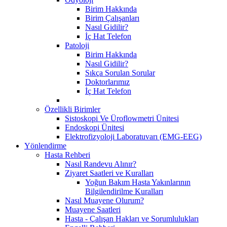
Birim Hakkında
Birim Çalışanları
Nasıl Gidilir?
İç Hat Telefon
Patoloji
Birim Hakkında
Nasıl Gidilir?
Sıkça Sorulan Sorular
Doktorlarımız
İç Hat Telefon
Özellikli Birimler
Sistoskopi Ve Üroflowmetri Ünitesi
Endoskopi Ünitesi
Elektrofizyoloji Laboratuvarı (EMG-EEG)
Yönlendirme
Hasta Rehberi
Nasıl Randevu Alınır?
Ziyaret Saatleri ve Kuralları
Yoğun Bakım Hasta Yakınlarının
Bilgilendirilme Kuralları
Nasıl Muayene Olurum?
Muayene Saatleri
Hasta - Çalışan Hakları ve Sorumlulukları