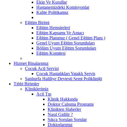
Ekip Ve Kurullar
Hastanemizdeki Komisyonlar
Kalite Politikamız
Eğitim Birimi
Eğitim Hemşireleri
Eğitim Kapsamı Ve Amacı
Eğitim Planımız ( Genel Eğitim Planı )
Genel Uyum Eğitim Sorumluları
Bölüm Uyum Eğitim Sorumluları
Eğitim Komitesi
Hizmet Binalarımız
Çocuk Acil Servisi
Çocuk Hastalıkları Yataklı Servis
Şanlıurfa Haliliye Devteşti Semt Polikliniği
Tıbbi Birimler
Kliniklerimiz
Acil Tıp
Klinik Hakkında
Doktor Çalışma Programı
Klinikten Haberler
Nasıl Gidilir ?
Sıkça Sorulan Sorular
Doktorlarımız