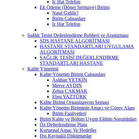
İç Hat Telefon
Ek Ödeme (Döner Sermaye) Birimi
Nasıl Gidilir?
Birim Çalışanları
İç Hat Telefon
Sağlık Tesisi Değerlendirme Rehberi ve Araştırması
SDS HASTANE ALGORİTMASI
HASTANE STANDARTLARI UYGULAMA
ALGORİTMASI
SAĞLIK TESİSİ DEĞERLENDİRME
STANDARTLARI HASTANE
Kalite Yönetimi
Kalite Yönetim Birimi Çalışanları
Aslıhan YETKİN
Merve AYDIN
Zehra ÇAKMAK
Ebru YAZTÜRK
Kalite Birimi Organizasyon Şeması
Kalite Yönetim Biriminin Amacı ve Görev Alanı
Birim Faaliyetleri
Birim Kalite ve Bölüm Uyum Eğitim Sorumluları
Öz Değerlendirme Planı
Kurumsal Amaç Ve Hedefler
Dış Kaynaklı Dökümanlar