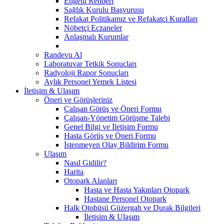
Engelli Rehberi
Sağlık Kurulu Başvurusu
Refakat Politikamız ve Refakatçi Kuralları
Nöbetçi Eczaneler
Anlaşmalı Kurumlar
Randevu Al
Laboratuvar Tetkik Sonuçları
Radyoloji Rapor Sonuçları
Aylık Personel Yemek Listesi
İletişim & Ulaşım
Öneri ve Görüşleriniz
Çalışan Görüş ve Öneri Formu
Çalışan-Yönetim Görüşme Talebi
Genel Bilgi ve İletişim Formu
Hasta Görüş ve Öneri Formu
İstenmeyen Olay Bildirim Formu
Ulaşım
Nasıl Gidilir?
Harita
Otopark Alanları
Hasta ve Hasta Yakınları Otopark
Hastane Personel Otopark
Halk Otobüsü Güzergah ve Durak Bilgileri
İletişim & Ulaşım