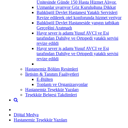
Ünitesinde Günde 150 Hasta Hizmet Alıyor.
Uzmanlar uyarıyor Göz Kuruluğuna Dikkat
Balıklıgöl Devlet Hastanesi Yataklı Servisleri
Revize edilerek otel konforunda hizmet veriyor
Balıklıgöl Devlet Hastaneside yangın tatbikatı
Gerçeğini Aratmadı
Hayır sever iş adamı Yusuf AVCI ve Eşi
tarafından Dahilye ve Ortopedi yataklı servisi
revize edildi
Hayır sever iş adamı Yusuf AVCI ve Eşi
tarafından Dahilye ve Ortopedi yataklı servisi
revize edildi
Hastanemiz Bölüm Resimleri
İletişim & Tanıtım Faaliyetleri
E-Bülten
Toplantı ve Organizasyonlar
Hastanemiz Teşekkür Yazıları
Teşekkür Belgesi Takdimleri
Dijital Medya
Hastanemiz Teşekkür Yazıları