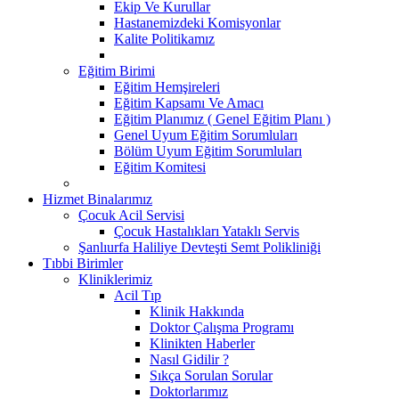
Ekip Ve Kurullar
Hastanemizdeki Komisyonlar
Kalite Politikamız
Eğitim Birimi
Eğitim Hemşireleri
Eğitim Kapsamı Ve Amacı
Eğitim Planımız ( Genel Eğitim Planı )
Genel Uyum Eğitim Sorumluları
Bölüm Uyum Eğitim Sorumluları
Eğitim Komitesi
Hizmet Binalarımız
Çocuk Acil Servisi
Çocuk Hastalıkları Yataklı Servis
Şanlıurfa Haliliye Devteşti Semt Polikliniği
Tıbbi Birimler
Kliniklerimiz
Acil Tıp
Klinik Hakkında
Doktor Çalışma Programı
Klinikten Haberler
Nasıl Gidilir ?
Sıkça Sorulan Sorular
Doktorlarımız