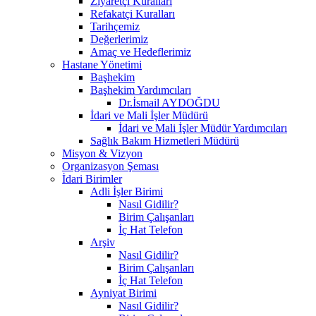
Ziyaretçi Kuralları
Refakatçi Kuralları
Tarihçemiz
Değerlerimiz
Amaç ve Hedeflerimiz
Hastane Yönetimi
Başhekim
Başhekim Yardımcıları
Dr.İsmail AYDOĞDU
İdari ve Mali İşler Müdürü
İdari ve Mali İşler Müdür Yardımcıları
Sağlık Bakım Hizmetleri Müdürü
Misyon & Vizyon
Organizasyon Şeması
İdari Birimler
Adli İşler Birimi
Nasıl Gidilir?
Birim Çalışanları
İç Hat Telefon
Arşiv
Nasıl Gidilir?
Birim Çalışanları
İç Hat Telefon
Ayniyat Birimi
Nasıl Gidilir?