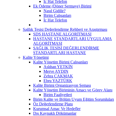
İç Hat Telefon
Ek Ödeme (Döner Sermaye) Birimi
Nasıl Gidilir?
Birim Çalışanları
İç Hat Telefon
Sağlık Tesisi Değerlendirme Rehberi ve Araştırması
SDS HASTANE ALGORİTMASI
HASTANE STANDARTLARI UYGULAMA
ALGORİTMASI
SAĞLIK TESİSİ DEĞERLENDİRME
STANDARTLARI HASTANE
Kalite Yönetimi
Kalite Yönetim Birimi Çalışanları
Aslıhan YETKİN
Merve AYDIN
Zehra ÇAKMAK
Ebru YAZTÜRK
Kalite Birimi Organizasyon Şeması
Kalite Yönetim Biriminin Amacı ve Görev Alanı
Birim Faaliyetleri
Birim Kalite ve Bölüm Uyum Eğitim Sorumluları
Öz Değerlendirme Planı
Kurumsal Amaç Ve Hedefler
Dış Kaynaklı Dökümanlar