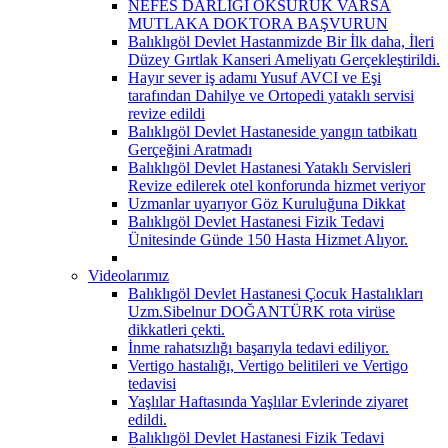
NEFES DARLIĞI ÖKSÜRÜK VARSA
MUTLAKA DOKTORA BAŞVURUN
Balıklıgöl Devlet Hastanmizde Bir İlk daha, İleri
Düzey Gırtlak Kanseri Ameliyatı Gerçekleştirildi.
Hayır sever iş adamı Yusuf AVCI ve Eşi
tarafından Dahilye ve Ortopedi yataklı servisi
revize edildi
Balıklıgöl Devlet Hastaneside yangın tatbikatı
Gerçeğini Aratmadı
Balıklıgöl Devlet Hastanesi Yataklı Servisleri
Revize edilerek otel konforunda hizmet veriyor
Uzmanlar uyarıyor Göz Kuruluğuna Dikkat
Balıklıgöl Devlet Hastanesi Fizik Tedavi
Ünitesinde Günde 150 Hasta Hizmet Alıyor.
Videolarımız
Balıklıgöl Devlet Hastanesi Çocuk Hastalıkları
Uzm.Sibelnur DOĞANTÜRK rota virüse
dikkatleri çekti.
İnme rahatsızlığı başarıyla tedavi ediliyor.
Vertigo hastalığı, Vertigo belitileri ve Vertigo
tedavisi
Yaşlılar Haftasında Yaşlılar Evlerinde ziyaret
edildi.
Balıklıgöl Devlet Hastanesi Fizik Tedavi