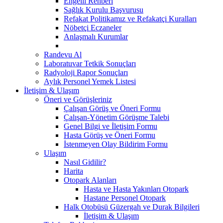
Engelli Rehberi
Sağlık Kurulu Başvurusu
Refakat Politikamız ve Refakatçi Kuralları
Nöbetçi Eczaneler
Anlaşmalı Kurumlar
Randevu Al
Laboratuvar Tetkik Sonuçları
Radyoloji Rapor Sonuçları
Aylık Personel Yemek Listesi
İletişim & Ulaşım
Öneri ve Görüşleriniz
Çalışan Görüş ve Öneri Formu
Çalışan-Yönetim Görüşme Talebi
Genel Bilgi ve İletişim Formu
Hasta Görüş ve Öneri Formu
İstenmeyen Olay Bildirim Formu
Ulaşım
Nasıl Gidilir?
Harita
Otopark Alanları
Hasta ve Hasta Yakınları Otopark
Hastane Personel Otopark
Halk Otobüsü Güzergah ve Durak Bilgileri
İletişim & Ulaşım