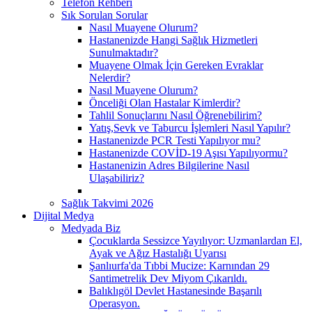
Telefon Rehberi
Sık Sorulan Sorular
Nasıl Muayene Olurum?
Hastanenizde Hangi Sağlık Hizmetleri
Sunulmaktadır?
Muayene Olmak İçin Gereken Evraklar
Nelerdir?
Nasıl Muayene Olurum?
Önceliği Olan Hastalar Kimlerdir?
Tahlil Sonuçlarını Nasıl Öğrenebilirim?
Yatış,Sevk ve Taburcu İşlemleri Nasıl Yapılır?
Hastanenizde PCR Testi Yapılıyor mu?
Hastanenizde COVİD-19 Aşısı Yapılıyormu?
Hastanenizin Adres Bilgilerine Nasıl
Ulaşabiliriz?
Sağlık Takvimi 2026
Dijital Medya
Medyada Biz
Çocuklarda Sessizce Yayılıyor: Uzmanlardan El,
Ayak ve Ağız Hastalığı Uyarısı
Şanlıurfa'da Tıbbi Mucize: Karnından 29
Santimetrelik Dev Miyom Çıkarıldı.
Balıklıgöl Devlet Hastanesinde Başarılı
Operasyon.