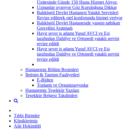
Ünitesinde Günde 150 Hasta Hizmet Alıyor.
Uzmanlar uyarıyor Göz Kuruluğuna Dikkat
Balıklıgöl Devlet Hastanesi Yataklı Servisleri
Revize edilerek otel konforunda hizmet veriyor
Balıklıgöl Devlet Hastaneside yangın tatbikatı
Gerçeğini Aratmadı
Hayır sever iş adamı Yusuf AVCI ve Eşi
tarafından Dahilye ve Ortopedi yataklı servisi
revize edildi
Hayır sever iş adamı Yusuf AVCI ve Eşi
tarafından Dahilye ve Ortopedi yataklı servisi
revize edildi
Hastanemiz Bölüm Resimleri
İletişim & Tanıtım Faaliyetleri
E-Bülten
Toplantı ve Organizasyonlar
Hastanemiz Teşekkür Yazıları
Teşekkür Belgesi Takdimleri
Tıbbi Birimler
Kliniklerimiz
Aile Hekimliği