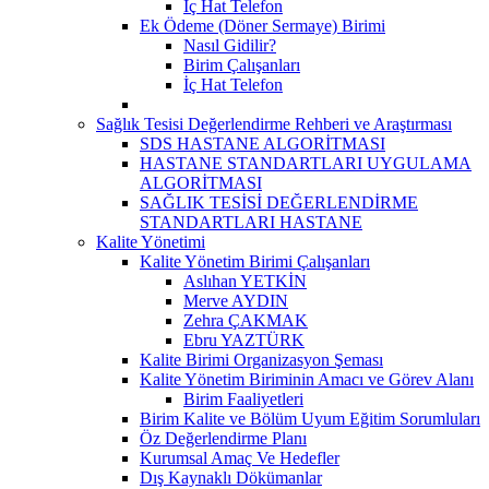
İç Hat Telefon
Ek Ödeme (Döner Sermaye) Birimi
Nasıl Gidilir?
Birim Çalışanları
İç Hat Telefon
Sağlık Tesisi Değerlendirme Rehberi ve Araştırması
SDS HASTANE ALGORİTMASI
HASTANE STANDARTLARI UYGULAMA
ALGORİTMASI
SAĞLIK TESİSİ DEĞERLENDİRME
STANDARTLARI HASTANE
Kalite Yönetimi
Kalite Yönetim Birimi Çalışanları
Aslıhan YETKİN
Merve AYDIN
Zehra ÇAKMAK
Ebru YAZTÜRK
Kalite Birimi Organizasyon Şeması
Kalite Yönetim Biriminin Amacı ve Görev Alanı
Birim Faaliyetleri
Birim Kalite ve Bölüm Uyum Eğitim Sorumluları
Öz Değerlendirme Planı
Kurumsal Amaç Ve Hedefler
Dış Kaynaklı Dökümanlar