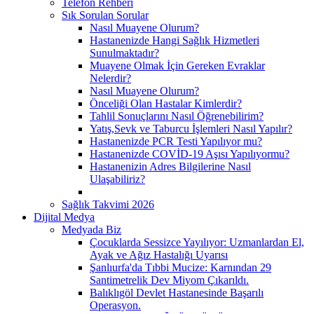
Telefon Rehberi
Sık Sorulan Sorular
Nasıl Muayene Olurum?
Hastanenizde Hangi Sağlık Hizmetleri
Sunulmaktadır?
Muayene Olmak İçin Gereken Evraklar
Nelerdir?
Nasıl Muayene Olurum?
Önceliği Olan Hastalar Kimlerdir?
Tahlil Sonuçlarını Nasıl Öğrenebilirim?
Yatış,Sevk ve Taburcu İşlemleri Nasıl Yapılır?
Hastanenizde PCR Testi Yapılıyor mu?
Hastanenizde COVİD-19 Aşısı Yapılıyormu?
Hastanenizin Adres Bilgilerine Nasıl
Ulaşabiliriz?
Sağlık Takvimi 2026
Dijital Medya
Medyada Biz
Çocuklarda Sessizce Yayılıyor: Uzmanlardan El,
Ayak ve Ağız Hastalığı Uyarısı
Şanlıurfa'da Tıbbi Mucize: Karnından 29
Santimetrelik Dev Miyom Çıkarıldı.
Balıklıgöl Devlet Hastanesinde Başarılı
Operasyon.