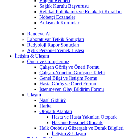
Engelli Rehberi
Sağlık Kurulu Başvurusu
Refakat Politikamız ve Refakatçi Kuralları
Nöbetçi Eczaneler
Anlaşmalı Kurumlar
Randevu Al
Laboratuvar Tetkik Sonuçları
Radyoloji Rapor Sonuçları
Aylık Personel Yemek Listesi
İletişim & Ulaşım
Öneri ve Görüşleriniz
Çalışan Görüş ve Öneri Formu
Çalışan-Yönetim Görüşme Talebi
Genel Bilgi ve İletişim Formu
Hasta Görüş ve Öneri Formu
İstenmeyen Olay Bildirim Formu
Ulaşım
Nasıl Gidilir?
Harita
Otopark Alanları
Hasta ve Hasta Yakınları Otopark
Hastane Personel Otopark
Halk Otobüsü Güzergah ve Durak Bilgileri
İletişim & Ulaşım