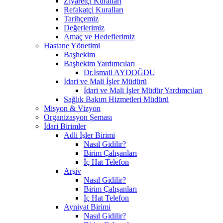
Ziyaretçi Kuralları
Refakatçi Kuralları
Tarihçemiz
Değerlerimiz
Amaç ve Hedeflerimiz
Hastane Yönetimi
Başhekim
Başhekim Yardımcıları
Dr.İsmail AYDOĞDU
İdari ve Mali İşler Müdürü
İdari ve Mali İşler Müdür Yardımcıları
Sağlık Bakım Hizmetleri Müdürü
Misyon & Vizyon
Organizasyon Şeması
İdari Birimler
Adli İşler Birimi
Nasıl Gidilir?
Birim Çalışanları
İç Hat Telefon
Arşiv
Nasıl Gidilir?
Birim Çalışanları
İç Hat Telefon
Ayniyat Birimi
Nasıl Gidilir?