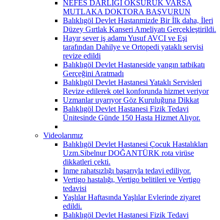
NEFES DARLIĞI ÖKSÜRÜK VARSA
MUTLAKA DOKTORA BAŞVURUN
Balıklıgöl Devlet Hastanmizde Bir İlk daha, İleri
Düzey Gırtlak Kanseri Ameliyatı Gerçekleştirildi.
Hayır sever iş adamı Yusuf AVCI ve Eşi
tarafından Dahilye ve Ortopedi yataklı servisi
revize edildi
Balıklıgöl Devlet Hastaneside yangın tatbikatı
Gerçeğini Aratmadı
Balıklıgöl Devlet Hastanesi Yataklı Servisleri
Revize edilerek otel konforunda hizmet veriyor
Uzmanlar uyarıyor Göz Kuruluğuna Dikkat
Balıklıgöl Devlet Hastanesi Fizik Tedavi
Ünitesinde Günde 150 Hasta Hizmet Alıyor.
Videolarımız
Balıklıgöl Devlet Hastanesi Çocuk Hastalıkları
Uzm.Sibelnur DOĞANTÜRK rota virüse
dikkatleri çekti.
İnme rahatsızlığı başarıyla tedavi ediliyor.
Vertigo hastalığı, Vertigo belitileri ve Vertigo
tedavisi
Yaşlılar Haftasında Yaşlılar Evlerinde ziyaret
edildi.
Balıklıgöl Devlet Hastanesi Fizik Tedavi