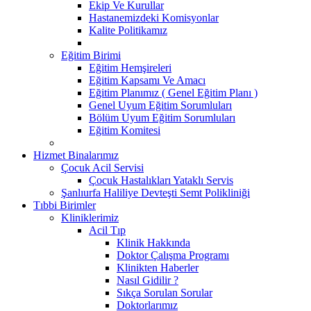
Ekip Ve Kurullar
Hastanemizdeki Komisyonlar
Kalite Politikamız
Eğitim Birimi
Eğitim Hemşireleri
Eğitim Kapsamı Ve Amacı
Eğitim Planımız ( Genel Eğitim Planı )
Genel Uyum Eğitim Sorumluları
Bölüm Uyum Eğitim Sorumluları
Eğitim Komitesi
Hizmet Binalarımız
Çocuk Acil Servisi
Çocuk Hastalıkları Yataklı Servis
Şanlıurfa Haliliye Devteşti Semt Polikliniği
Tıbbi Birimler
Kliniklerimiz
Acil Tıp
Klinik Hakkında
Doktor Çalışma Programı
Klinikten Haberler
Nasıl Gidilir ?
Sıkça Sorulan Sorular
Doktorlarımız