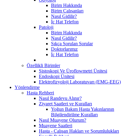
Birim Hakkında
Birim Çalışanları
Nasıl Gidilir?
İç Hat Telefon
Patoloji
Birim Hakkında
Nasıl Gidilir?
Sıkça Sorulan Sorular
Doktorlarımız
İç Hat Telefon
Özellikli Birimler
Sistoskopi Ve Üroflowmetri Ünitesi
Endoskopi Ünitesi
Elektrofizyoloji Laboratuvarı (EMG-EEG)
Yönlendirme
Hasta Rehberi
Nasıl Randevu Alınır?
Ziyaret Saatleri ve Kuralları
Yoğun Bakım Hasta Yakınlarının
Bilgilendirilme Kuralları
Nasıl Muayene Olurum?
Muayene Saatleri
Hasta - Çalışan Hakları ve Sorumlulukları