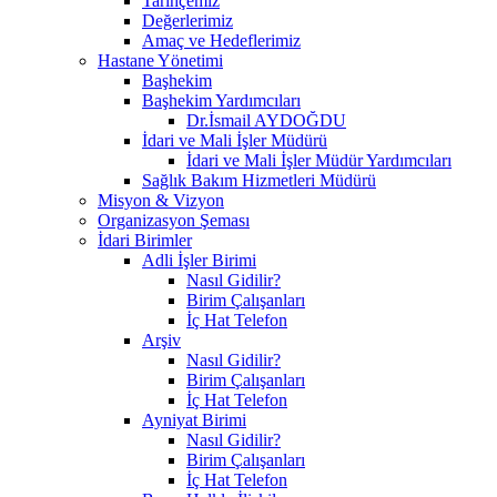
Tarihçemiz
Değerlerimiz
Amaç ve Hedeflerimiz
Hastane Yönetimi
Başhekim
Başhekim Yardımcıları
Dr.İsmail AYDOĞDU
İdari ve Mali İşler Müdürü
İdari ve Mali İşler Müdür Yardımcıları
Sağlık Bakım Hizmetleri Müdürü
Misyon & Vizyon
Organizasyon Şeması
İdari Birimler
Adli İşler Birimi
Nasıl Gidilir?
Birim Çalışanları
İç Hat Telefon
Arşiv
Nasıl Gidilir?
Birim Çalışanları
İç Hat Telefon
Ayniyat Birimi
Nasıl Gidilir?
Birim Çalışanları
İç Hat Telefon