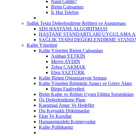
Nasıl Gidilir?
Birim Çalışanları
İç Hat Telefon
Sağlık Tesisi Değerlendirme Rehberi ve Araştırması
SDS HASTANE ALGORİTMASI
HASTANE STANDARTLARI UYGULAMA A
SAĞLIK TESİSİ DEĞERLENDİRME STAND
Kalite Yönetimi
Kalite Yönetim Birimi Çalışanları
Aslıhan YETKİN
Merve AYDIN
Zehra ÇAKMAK
Ebru YAZTÜRK
Kalite Birimi Organizasyon Şeması
Kalite Yönetim Biriminin Amacı ve Görev Alanı
Birim Faaliyetleri
Birim Kalite ve Bölüm Uyum Eğitim Sorumluları
Öz Değerlendirme Planı
Kurumsal Amaç Ve Hedefler
Dış Kaynaklı Dökümanlar
Ekip Ve Kurullar
Hastanemizdeki Komisyonlar
Kalite Politikamız