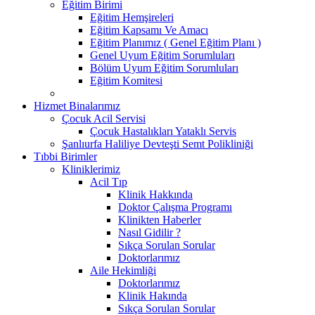
Eğitim Birimi
Eğitim Hemşireleri
Eğitim Kapsamı Ve Amacı
Eğitim Planımız ( Genel Eğitim Planı )
Genel Uyum Eğitim Sorumluları
Bölüm Uyum Eğitim Sorumluları
Eğitim Komitesi
Hizmet Binalarımız
Çocuk Acil Servisi
Çocuk Hastalıkları Yataklı Servis
Şanlıurfa Haliliye Devteşti Semt Polikliniği
Tıbbi Birimler
Kliniklerimiz
Acil Tıp
Klinik Hakkında
Doktor Çalışma Programı
Klinikten Haberler
Nasıl Gidilir ?
Sıkça Sorulan Sorular
Doktorlarımız
Aile Hekimliği
Doktorlarımız
Klinik Hakında
Sıkça Sorulan Sorular