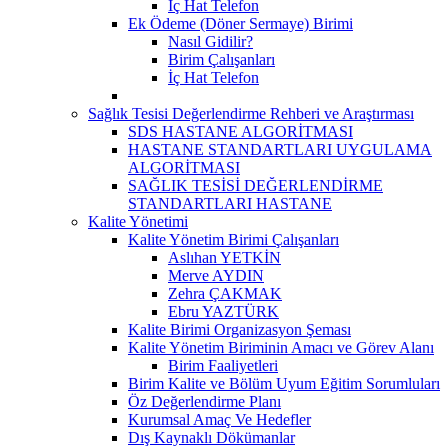
İç Hat Telefon
Ek Ödeme (Döner Sermaye) Birimi
Nasıl Gidilir?
Birim Çalışanları
İç Hat Telefon
Sağlık Tesisi Değerlendirme Rehberi ve Araştırması
SDS HASTANE ALGORİTMASI
HASTANE STANDARTLARI UYGULAMA
ALGORİTMASI
SAĞLIK TESİSİ DEĞERLENDİRME
STANDARTLARI HASTANE
Kalite Yönetimi
Kalite Yönetim Birimi Çalışanları
Aslıhan YETKİN
Merve AYDIN
Zehra ÇAKMAK
Ebru YAZTÜRK
Kalite Birimi Organizasyon Şeması
Kalite Yönetim Biriminin Amacı ve Görev Alanı
Birim Faaliyetleri
Birim Kalite ve Bölüm Uyum Eğitim Sorumluları
Öz Değerlendirme Planı
Kurumsal Amaç Ve Hedefler
Dış Kaynaklı Dökümanlar