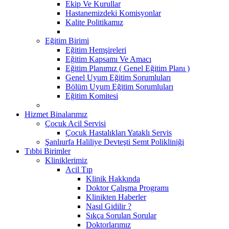
Ekip Ve Kurullar
Hastanemizdeki Komisyonlar
Kalite Politikamız
Eğitim Birimi
Eğitim Hemşireleri
Eğitim Kapsamı Ve Amacı
Eğitim Planımız ( Genel Eğitim Planı )
Genel Uyum Eğitim Sorumluları
Bölüm Uyum Eğitim Sorumluları
Eğitim Komitesi
Hizmet Binalarımız
Çocuk Acil Servisi
Çocuk Hastalıkları Yataklı Servis
Şanlıurfa Haliliye Devteşti Semt Polikliniği
Tıbbi Birimler
Kliniklerimiz
Acil Tıp
Klinik Hakkında
Doktor Çalışma Programı
Klinikten Haberler
Nasıl Gidilir ?
Sıkça Sorulan Sorular
Doktorlarımız