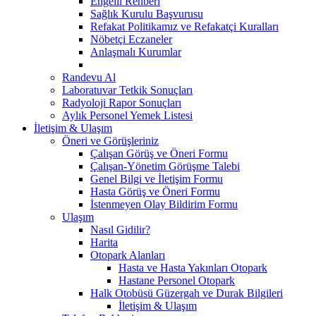
Engelli Rehberi
Sağlık Kurulu Başvurusu
Refakat Politikamız ve Refakatçi Kuralları
Nöbetçi Eczaneler
Anlaşmalı Kurumlar
Randevu Al
Laboratuvar Tetkik Sonuçları
Radyoloji Rapor Sonuçları
Aylık Personel Yemek Listesi
İletişim & Ulaşım
Öneri ve Görüşleriniz
Çalışan Görüş ve Öneri Formu
Çalışan-Yönetim Görüşme Talebi
Genel Bilgi ve İletişim Formu
Hasta Görüş ve Öneri Formu
İstenmeyen Olay Bildirim Formu
Ulaşım
Nasıl Gidilir?
Harita
Otopark Alanları
Hasta ve Hasta Yakınları Otopark
Hastane Personel Otopark
Halk Otobüsü Güzergah ve Durak Bilgileri
İletişim & Ulaşım