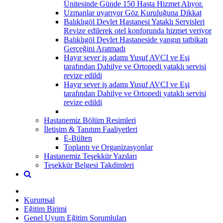
Ünitesinde Günde 150 Hasta Hizmet Alıyor.
Uzmanlar uyarıyor Göz Kuruluğuna Dikkat
Balıklıgöl Devlet Hastanesi Yataklı Servisleri
Revize edilerek otel konforunda hizmet veriyor
Balıklıgöl Devlet Hastaneside yangın tatbikatı
Gerçeğini Aratmadı
Hayır sever iş adamı Yusuf AVCI ve Eşi
tarafından Dahilye ve Ortopedi yataklı servisi
revize edildi
Hayır sever iş adamı Yusuf AVCI ve Eşi
tarafından Dahilye ve Ortopedi yataklı servisi
revize edildi
Hastanemiz Bölüm Resimleri
İletişim & Tanıtım Faaliyetleri
E-Bülten
Toplantı ve Organizasyonlar
Hastanemiz Teşekkür Yazıları
Teşekkür Belgesi Takdimleri
Kurumsal
Eğitim Birimi
Genel Uyum Eğitim Sorumluları