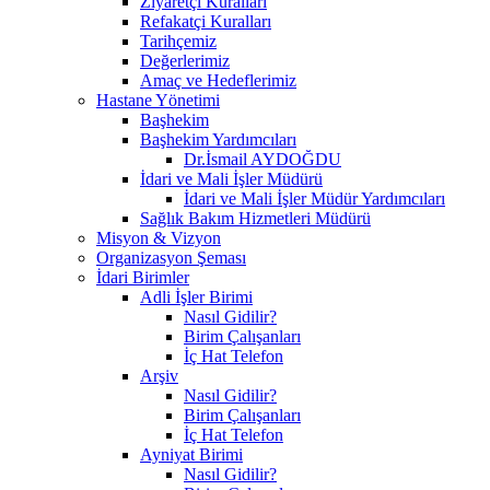
Ziyaretçi Kuralları
Refakatçi Kuralları
Tarihçemiz
Değerlerimiz
Amaç ve Hedeflerimiz
Hastane Yönetimi
Başhekim
Başhekim Yardımcıları
Dr.İsmail AYDOĞDU
İdari ve Mali İşler Müdürü
İdari ve Mali İşler Müdür Yardımcıları
Sağlık Bakım Hizmetleri Müdürü
Misyon & Vizyon
Organizasyon Şeması
İdari Birimler
Adli İşler Birimi
Nasıl Gidilir?
Birim Çalışanları
İç Hat Telefon
Arşiv
Nasıl Gidilir?
Birim Çalışanları
İç Hat Telefon
Ayniyat Birimi
Nasıl Gidilir?