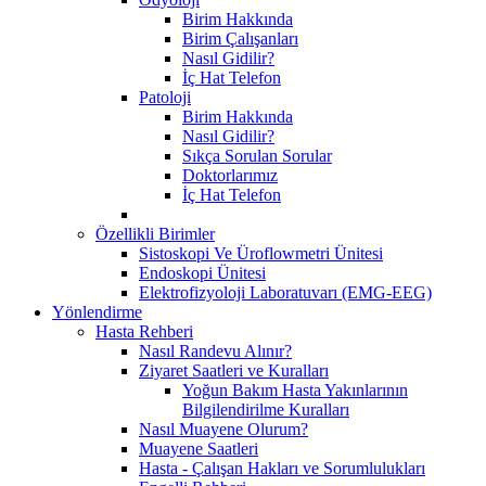
Birim Hakkında
Birim Çalışanları
Nasıl Gidilir?
İç Hat Telefon
Patoloji
Birim Hakkında
Nasıl Gidilir?
Sıkça Sorulan Sorular
Doktorlarımız
İç Hat Telefon
Özellikli Birimler
Sistoskopi Ve Üroflowmetri Ünitesi
Endoskopi Ünitesi
Elektrofizyoloji Laboratuvarı (EMG-EEG)
Yönlendirme
Hasta Rehberi
Nasıl Randevu Alınır?
Ziyaret Saatleri ve Kuralları
Yoğun Bakım Hasta Yakınlarının
Bilgilendirilme Kuralları
Nasıl Muayene Olurum?
Muayene Saatleri
Hasta - Çalışan Hakları ve Sorumlulukları