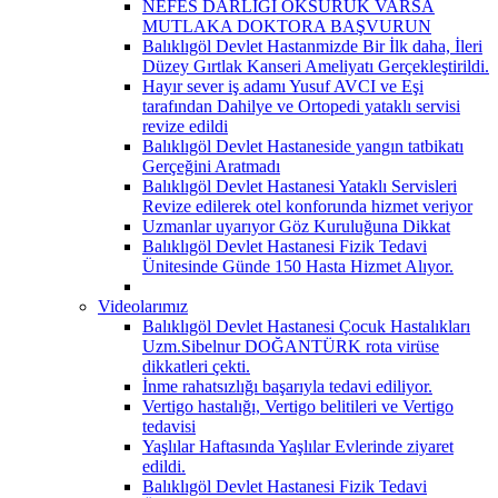
NEFES DARLIĞI ÖKSÜRÜK VARSA
MUTLAKA DOKTORA BAŞVURUN
Balıklıgöl Devlet Hastanmizde Bir İlk daha, İleri
Düzey Gırtlak Kanseri Ameliyatı Gerçekleştirildi.
Hayır sever iş adamı Yusuf AVCI ve Eşi
tarafından Dahilye ve Ortopedi yataklı servisi
revize edildi
Balıklıgöl Devlet Hastaneside yangın tatbikatı
Gerçeğini Aratmadı
Balıklıgöl Devlet Hastanesi Yataklı Servisleri
Revize edilerek otel konforunda hizmet veriyor
Uzmanlar uyarıyor Göz Kuruluğuna Dikkat
Balıklıgöl Devlet Hastanesi Fizik Tedavi
Ünitesinde Günde 150 Hasta Hizmet Alıyor.
Videolarımız
Balıklıgöl Devlet Hastanesi Çocuk Hastalıkları
Uzm.Sibelnur DOĞANTÜRK rota virüse
dikkatleri çekti.
İnme rahatsızlığı başarıyla tedavi ediliyor.
Vertigo hastalığı, Vertigo belitileri ve Vertigo
tedavisi
Yaşlılar Haftasında Yaşlılar Evlerinde ziyaret
edildi.
Balıklıgöl Devlet Hastanesi Fizik Tedavi