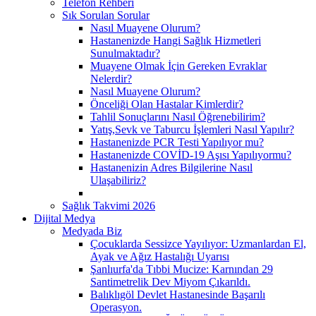
Telefon Rehberi
Sık Sorulan Sorular
Nasıl Muayene Olurum?
Hastanenizde Hangi Sağlık Hizmetleri
Sunulmaktadır?
Muayene Olmak İçin Gereken Evraklar
Nelerdir?
Nasıl Muayene Olurum?
Önceliği Olan Hastalar Kimlerdir?
Tahlil Sonuçlarını Nasıl Öğrenebilirim?
Yatış,Sevk ve Taburcu İşlemleri Nasıl Yapılır?
Hastanenizde PCR Testi Yapılıyor mu?
Hastanenizde COVİD-19 Aşısı Yapılıyormu?
Hastanenizin Adres Bilgilerine Nasıl
Ulaşabiliriz?
Sağlık Takvimi 2026
Dijital Medya
Medyada Biz
Çocuklarda Sessizce Yayılıyor: Uzmanlardan El,
Ayak ve Ağız Hastalığı Uyarısı
Şanlıurfa'da Tıbbi Mucize: Karnından 29
Santimetrelik Dev Miyom Çıkarıldı.
Balıklıgöl Devlet Hastanesinde Başarılı
Operasyon.