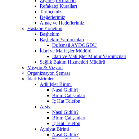
Ziyaretçi Kuralları
Refakatçi Kuralları
Tarihçemiz
Değerlerimiz
Amaç ve Hedeflerimiz
Hastane Yönetimi
Başhekim
Başhekim Yardımcıları
Dr.İsmail AYDOĞDU
İdari ve Mali İşler Müdürü
İdari ve Mali İşler Müdür Yardımcıları
Sağlık Bakım Hizmetleri Müdürü
Misyon & Vizyon
Organizasyon Şeması
İdari Birimler
Adli İşler Birimi
Nasıl Gidilir?
Birim Çalışanları
İç Hat Telefon
Arşiv
Nasıl Gidilir?
Birim Çalışanları
İç Hat Telefon
Ayniyat Birimi
Nasıl Gidilir?