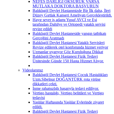
NEFES DARLIĞI ÖKSÜRÜK VARSA
MUTLAKA DOKTORA BAŞVURUN
Balıklıgöl Devlet Hastanmizde Bir İlk daha, İleri
Düzey Gırtlak Kanseri Ameliyatı Gerçekleştirildi.
Hayır sever iş adamı Yusuf AVCI ve Eşi
tarafından Dahilye ve Ortopedi yataklı servisi
revize edildi
Balıklıgöl Devlet Hastaneside yangın tatbikatı
Gerçeğini Aratmadı
Balıklıgöl Devlet Hastanesi Yataklı Servisleri
Revize edilerek otel konforunda hizmet veriyor
Uzmanlar uyarıyor Göz Kuruluğuna Dikkat
Balıklıgöl Devlet Hastanesi Fizik Tedavi
Ünitesinde Günde 150 Hasta Hizmet Alıyor.
Videolarımız
Balıklıgöl Devlet Hastanesi Çocuk Hastalıkları
Uzm.Sibelnur DOĞANTÜRK rota virüse
dikkatleri çekti.
İnme rahatsızlığı başarıyla tedavi ediliyor.
Vertigo hastalığı, Vertigo belitileri ve Vertigo
tedavisi
Yaşlılar Haftasında Yaşlılar Evlerinde ziyaret
edildi.
Balıklıgöl Devlet Hastanesi Fizik Tedavi