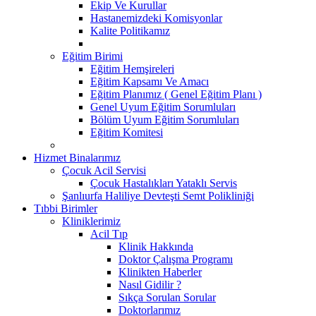
Ekip Ve Kurullar
Hastanemizdeki Komisyonlar
Kalite Politikamız
Eğitim Birimi
Eğitim Hemşireleri
Eğitim Kapsamı Ve Amacı
Eğitim Planımız ( Genel Eğitim Planı )
Genel Uyum Eğitim Sorumluları
Bölüm Uyum Eğitim Sorumluları
Eğitim Komitesi
Hizmet Binalarımız
Çocuk Acil Servisi
Çocuk Hastalıkları Yataklı Servis
Şanlıurfa Haliliye Devteşti Semt Polikliniği
Tıbbi Birimler
Kliniklerimiz
Acil Tıp
Klinik Hakkında
Doktor Çalışma Programı
Klinikten Haberler
Nasıl Gidilir ?
Sıkça Sorulan Sorular
Doktorlarımız