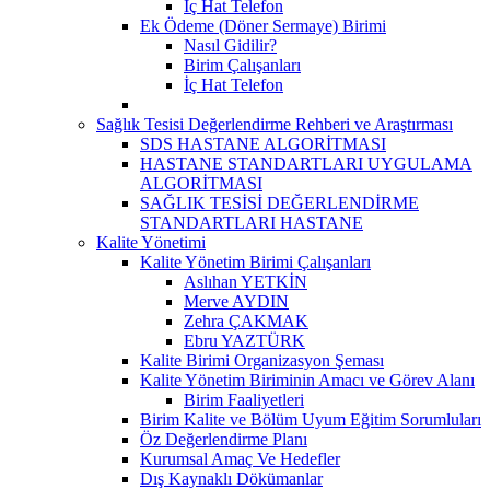
İç Hat Telefon
Ek Ödeme (Döner Sermaye) Birimi
Nasıl Gidilir?
Birim Çalışanları
İç Hat Telefon
Sağlık Tesisi Değerlendirme Rehberi ve Araştırması
SDS HASTANE ALGORİTMASI
HASTANE STANDARTLARI UYGULAMA
ALGORİTMASI
SAĞLIK TESİSİ DEĞERLENDİRME
STANDARTLARI HASTANE
Kalite Yönetimi
Kalite Yönetim Birimi Çalışanları
Aslıhan YETKİN
Merve AYDIN
Zehra ÇAKMAK
Ebru YAZTÜRK
Kalite Birimi Organizasyon Şeması
Kalite Yönetim Biriminin Amacı ve Görev Alanı
Birim Faaliyetleri
Birim Kalite ve Bölüm Uyum Eğitim Sorumluları
Öz Değerlendirme Planı
Kurumsal Amaç Ve Hedefler
Dış Kaynaklı Dökümanlar