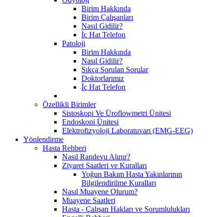
Birim Hakkında
Birim Çalışanları
Nasıl Gidilir?
İç Hat Telefon
Patoloji
Birim Hakkında
Nasıl Gidilir?
Sıkça Sorulan Sorular
Doktorlarımız
İç Hat Telefon
Özellikli Birimler
Sistoskopi Ve Üroflowmetri Ünitesi
Endoskopi Ünitesi
Elektrofizyoloji Laboratuvarı (EMG-EEG)
Yönlendirme
Hasta Rehberi
Nasıl Randevu Alınır?
Ziyaret Saatleri ve Kuralları
Yoğun Bakım Hasta Yakınlarının
Bilgilendirilme Kuralları
Nasıl Muayene Olurum?
Muayene Saatleri
Hasta - Çalışan Hakları ve Sorumlulukları