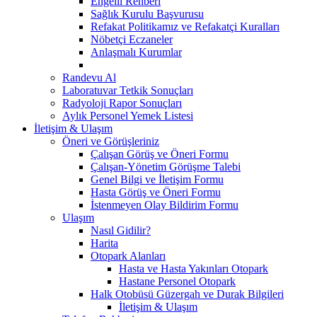
Engelli Rehberi
Sağlık Kurulu Başvurusu
Refakat Politikamız ve Refakatçi Kuralları
Nöbetçi Eczaneler
Anlaşmalı Kurumlar
Randevu Al
Laboratuvar Tetkik Sonuçları
Radyoloji Rapor Sonuçları
Aylık Personel Yemek Listesi
İletişim & Ulaşım
Öneri ve Görüşleriniz
Çalışan Görüş ve Öneri Formu
Çalışan-Yönetim Görüşme Talebi
Genel Bilgi ve İletişim Formu
Hasta Görüş ve Öneri Formu
İstenmeyen Olay Bildirim Formu
Ulaşım
Nasıl Gidilir?
Harita
Otopark Alanları
Hasta ve Hasta Yakınları Otopark
Hastane Personel Otopark
Halk Otobüsü Güzergah ve Durak Bilgileri
İletişim & Ulaşım