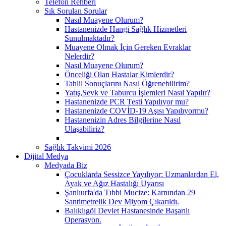
Telefon Rehberi
Sık Sorulan Sorular
Nasıl Muayene Olurum?
Hastanenizde Hangi Sağlık Hizmetleri
Sunulmaktadır?
Muayene Olmak İçin Gereken Evraklar
Nelerdir?
Nasıl Muayene Olurum?
Önceliği Olan Hastalar Kimlerdir?
Tahlil Sonuçlarını Nasıl Öğrenebilirim?
Yatış,Sevk ve Taburcu İşlemleri Nasıl Yapılır?
Hastanenizde PCR Testi Yapılıyor mu?
Hastanenizde COVİD-19 Aşısı Yapılıyormu?
Hastanenizin Adres Bilgilerine Nasıl
Ulaşabiliriz?
Sağlık Takvimi 2026
Dijital Medya
Medyada Biz
Çocuklarda Sessizce Yayılıyor: Uzmanlardan El,
Ayak ve Ağız Hastalığı Uyarısı
Şanlıurfa'da Tıbbi Mucize: Karnından 29
Santimetrelik Dev Miyom Çıkarıldı.
Balıklıgöl Devlet Hastanesinde Başarılı
Operasyon.