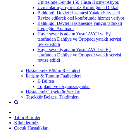
Ünitesinde Günde 150 Hasta Hizmet Alıyor.
Uzmanlar uyarıyor Göz Kuruluğuna Dikkat
Balıklıgöl Devlet Hastanesi Yataklı Servisleri
Revize edilerek otel konforunda hizmet veriyor
Balıklıgöl Devlet Hastaneside yangın tatbikatı
Gerçeğini Aratmadı
Hayır sever iş adamı Yusuf AVCI ve Eşi
tarafından Dahilye ve Ortopedi yataklı servisi
revize edildi
Hayır sever iş adamı Yusuf AVCI ve Eşi
tarafından Dahilye ve Ortopedi yataklı servisi
revize edildi
Hastanemiz Bölüm Resimleri
İletişim & Tanıtım Faaliyetleri
E-Bülten
Toplantı ve Organizasyonlar
Hastanemiz Teşekkür Yazıları
Teşekkür Belgesi Takdimleri
Tıbbi Birimler
Kliniklerimiz
Çocuk Hastalıkları