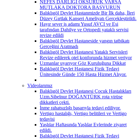
NEFES DARLIĞI ÖKSÜRÜK VARSA
MUTLAKA DOKTORA BAŞVURUN
Balıklıgöl Devlet Hastanmizde Bir İlk daha, İleri
Düzey Gırtlak Kanseri Ameliyatı Gerçekleştirildi.
Hayır sever iş adamı Yusuf AVCI ve Eşi
tarafından Dahilye ve Ortopedi yataklı servisi
revize edildi
Balıklıgöl Devlet Hastaneside yangın tatbikatı
Gerçeğini Aratmadı
Balıklıgöl Devlet Hastanesi Yataklı Servisleri
Revize edilerek otel konforunda hizmet veriyor
Uzmanlar uyarıyor Göz Kuruluğuna Dikkat
Balıklıgöl Devlet Hastanesi Fizik Tedavi
Ünitesinde Günde 150 Hasta Hizmet Alıyor.
Videolarımız
Balıklıgöl Devlet Hastanesi Çocuk Hastalıkları
Uzm.Sibelnur DOĞANTÜRK rota virüse
dikkatleri çekti.
İnme rahatsızlığı başarıyla tedavi ediliyor.
Vertigo hastalığı, Vertigo belitileri ve Vertigo
tedavisi
Yaşlılar Haftasında Yaşlılar Evlerinde ziyaret
edildi.
Balıklıgöl Devlet Hastanesi Fizik Tedavi