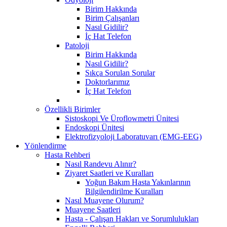
Birim Hakkında
Birim Çalışanları
Nasıl Gidilir?
İç Hat Telefon
Patoloji
Birim Hakkında
Nasıl Gidilir?
Sıkça Sorulan Sorular
Doktorlarımız
İç Hat Telefon
Özellikli Birimler
Sistoskopi Ve Üroflowmetri Ünitesi
Endoskopi Ünitesi
Elektrofizyoloji Laboratuvarı (EMG-EEG)
Yönlendirme
Hasta Rehberi
Nasıl Randevu Alınır?
Ziyaret Saatleri ve Kuralları
Yoğun Bakım Hasta Yakınlarının
Bilgilendirilme Kuralları
Nasıl Muayene Olurum?
Muayene Saatleri
Hasta - Çalışan Hakları ve Sorumlulukları