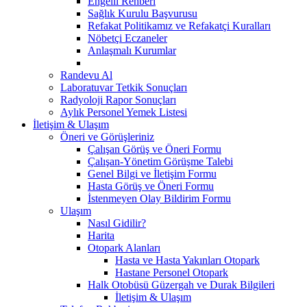
Engelli Rehberi
Sağlık Kurulu Başvurusu
Refakat Politikamız ve Refakatçi Kuralları
Nöbetçi Eczaneler
Anlaşmalı Kurumlar
Randevu Al
Laboratuvar Tetkik Sonuçları
Radyoloji Rapor Sonuçları
Aylık Personel Yemek Listesi
İletişim & Ulaşım
Öneri ve Görüşleriniz
Çalışan Görüş ve Öneri Formu
Çalışan-Yönetim Görüşme Talebi
Genel Bilgi ve İletişim Formu
Hasta Görüş ve Öneri Formu
İstenmeyen Olay Bildirim Formu
Ulaşım
Nasıl Gidilir?
Harita
Otopark Alanları
Hasta ve Hasta Yakınları Otopark
Hastane Personel Otopark
Halk Otobüsü Güzergah ve Durak Bilgileri
İletişim & Ulaşım