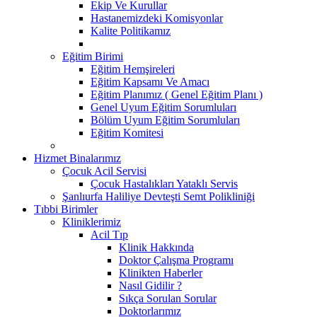
Ekip Ve Kurullar
Hastanemizdeki Komisyonlar
Kalite Politikamız
Eğitim Birimi
Eğitim Hemşireleri
Eğitim Kapsamı Ve Amacı
Eğitim Planımız ( Genel Eğitim Planı )
Genel Uyum Eğitim Sorumluları
Bölüm Uyum Eğitim Sorumluları
Eğitim Komitesi
Hizmet Binalarımız
Çocuk Acil Servisi
Çocuk Hastalıkları Yataklı Servis
Şanlıurfa Haliliye Devteşti Semt Polikliniği
Tıbbi Birimler
Kliniklerimiz
Acil Tıp
Klinik Hakkında
Doktor Çalışma Programı
Klinikten Haberler
Nasıl Gidilir ?
Sıkça Sorulan Sorular
Doktorlarımız