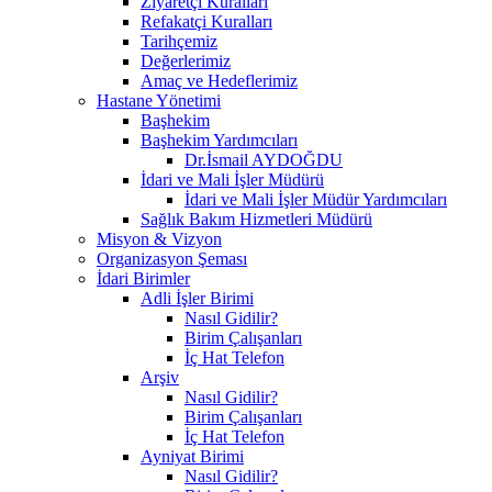
Ziyaretçi Kuralları
Refakatçi Kuralları
Tarihçemiz
Değerlerimiz
Amaç ve Hedeflerimiz
Hastane Yönetimi
Başhekim
Başhekim Yardımcıları
Dr.İsmail AYDOĞDU
İdari ve Mali İşler Müdürü
İdari ve Mali İşler Müdür Yardımcıları
Sağlık Bakım Hizmetleri Müdürü
Misyon & Vizyon
Organizasyon Şeması
İdari Birimler
Adli İşler Birimi
Nasıl Gidilir?
Birim Çalışanları
İç Hat Telefon
Arşiv
Nasıl Gidilir?
Birim Çalışanları
İç Hat Telefon
Ayniyat Birimi
Nasıl Gidilir?