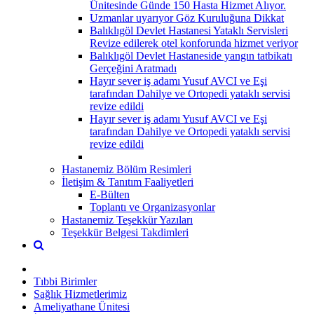
Ünitesinde Günde 150 Hasta Hizmet Alıyor.
Uzmanlar uyarıyor Göz Kuruluğuna Dikkat
Balıklıgöl Devlet Hastanesi Yataklı Servisleri
Revize edilerek otel konforunda hizmet veriyor
Balıklıgöl Devlet Hastaneside yangın tatbikatı
Gerçeğini Aratmadı
Hayır sever iş adamı Yusuf AVCI ve Eşi
tarafından Dahilye ve Ortopedi yataklı servisi
revize edildi
Hayır sever iş adamı Yusuf AVCI ve Eşi
tarafından Dahilye ve Ortopedi yataklı servisi
revize edildi
Hastanemiz Bölüm Resimleri
İletişim & Tanıtım Faaliyetleri
E-Bülten
Toplantı ve Organizasyonlar
Hastanemiz Teşekkür Yazıları
Teşekkür Belgesi Takdimleri
Tıbbi Birimler
Sağlık Hizmetlerimiz
Ameliyathane Ünitesi