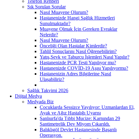
Telefon Rehberi
Sık Sorulan Sorular
Nasıl Muayene Olurum?
Hastanenizde Hangi Sağlık Hizmetleri
Sunulmaktadır?
Muayene Olmak İçin Gereken Evraklar
Nelerdir?
Nasıl Muayene Olurum?
Önceliği Olan Hastalar Kimlerdir?
Tahlil Sonuçlarını Nasıl Öğrenebilirim?
Yatış,Sevk ve Taburcu İşlemleri Nasıl Yapılır?
Hastanenizde PCR Testi Yapılıyor mu?
Hastanenizde COVİD-19 Aşısı Yapılıyormu?
Hastanenizin Adres Bilgilerine Nasıl
Ulaşabiliriz?
Sağlık Takvimi 2026
Dijital Medya
Medyada Biz
Çocuklarda Sessizce Yayılıyor: Uzmanlardan El,
Ayak ve Ağız Hastalığı Uyarısı
Şanlıurfa'da Tıbbi Mucize: Karnından 29
Santimetrelik Dev Miyom Çıkarıldı.
Balıklıgöl Devlet Hastanesinde Başarılı
Operasyon.