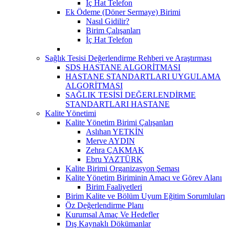
İç Hat Telefon
Ek Ödeme (Döner Sermaye) Birimi
Nasıl Gidilir?
Birim Çalışanları
İç Hat Telefon
Sağlık Tesisi Değerlendirme Rehberi ve Araştırması
SDS HASTANE ALGORİTMASI
HASTANE STANDARTLARI UYGULAMA
ALGORİTMASI
SAĞLIK TESİSİ DEĞERLENDİRME
STANDARTLARI HASTANE
Kalite Yönetimi
Kalite Yönetim Birimi Çalışanları
Aslıhan YETKİN
Merve AYDIN
Zehra ÇAKMAK
Ebru YAZTÜRK
Kalite Birimi Organizasyon Şeması
Kalite Yönetim Biriminin Amacı ve Görev Alanı
Birim Faaliyetleri
Birim Kalite ve Bölüm Uyum Eğitim Sorumluları
Öz Değerlendirme Planı
Kurumsal Amaç Ve Hedefler
Dış Kaynaklı Dökümanlar