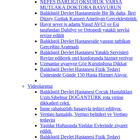
NEFES DARLIĞI ÖKSÜRÜK VARSA
MUTLAKA DOKTORA BAŞVURUN
Balıklıgöl Devlet Hastanmizde Bir İlk daha, İleri
Düzey Gırtlak Kanseri Ameliyatı Gerçekleştirildi.
Hayır sever iş adamı Yusuf AVCI ve Eşi
tarafından Dahilye ve Ortopedi yataklı servisi
revize edildi
Balıklıgöl Devlet Hastaneside yangın tatbikatı
Gerçeğini Aratmadı
Balıklıgöl Devlet Hastanesi Yataklı Servisleri
Revize edilerek otel konforunda hizmet veriyor
Uzmanlar uyarıyor Göz Kuruluğuna Dikkat
Balıklıgöl Devlet Hastanesi Fizik Tedavi
Ünitesinde Günde 150 Hasta Hizmet Alıyor.
Videolarımız
Balıklıgöl Devlet Hastanesi Çocuk Hastalıkları
Uzm.Sibelnur DOĞANTÜRK rota virüse
dikkatleri çekti.
İnme rahatsızlığı başarıyla tedavi ediliyor.
Vertigo hastalığı, Vertigo belitileri ve Vertigo
tedavisi
Yaşlılar Haftasında Yaşlılar Evlerinde ziyaret
edildi.
Balıklıgöl Devlet Hastanesi Fizik Tedavi