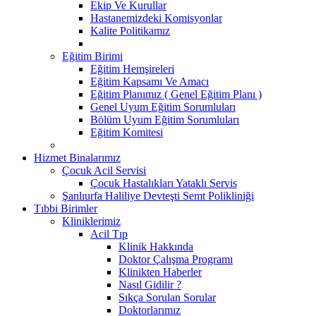
Ekip Ve Kurullar
Hastanemizdeki Komisyonlar
Kalite Politikamız
Eğitim Birimi
Eğitim Hemşireleri
Eğitim Kapsamı Ve Amacı
Eğitim Planımız ( Genel Eğitim Planı )
Genel Uyum Eğitim Sorumluları
Bölüm Uyum Eğitim Sorumluları
Eğitim Komitesi
Hizmet Binalarımız
Çocuk Acil Servisi
Çocuk Hastalıkları Yataklı Servis
Şanlıurfa Haliliye Devteşti Semt Polikliniği
Tıbbi Birimler
Kliniklerimiz
Acil Tıp
Klinik Hakkında
Doktor Çalışma Programı
Klinikten Haberler
Nasıl Gidilir ?
Sıkça Sorulan Sorular
Doktorlarımız