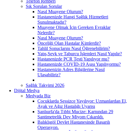
Telefon Rehberi
Sık Sorulan Sorular
Nasıl Muayene Olurum?
Hastanenizde Hangi Sağlık Hizmetleri
Sunulmaktadır?
Muayene Olmak İçin Gereken Evraklar
Nelerdir?
Nasıl Muayene Olurum?
Önceliği Olan Hastalar Kimlerdir?
Tahlil Sonuçlarını Nasıl Öğrenebilirim?
Yatış,Sevk ve Taburcu İşlemleri Nasıl Yapılır?
Hastanenizde PCR Testi Yapılıyor mu?
Hastanenizde COVİD-19 Aşısı Yapılıyormu?
Hastanenizin Adres Bilgilerine Nasıl
Ulaşabiliriz?
Sağlık Takvimi 2026
Dijital Medya
Medyada Biz
Çocuklarda Sessizce Yayılıyor: Uzmanlardan El,
Ayak ve Ağız Hastalığı Uyarısı
Şanlıurfa'da Tıbbi Mucize: Karnından 29
Santimetrelik Dev Miyom Çıkarıldı.
Balıklıgöl Devlet Hastanesinde Başarılı
Operasyon.