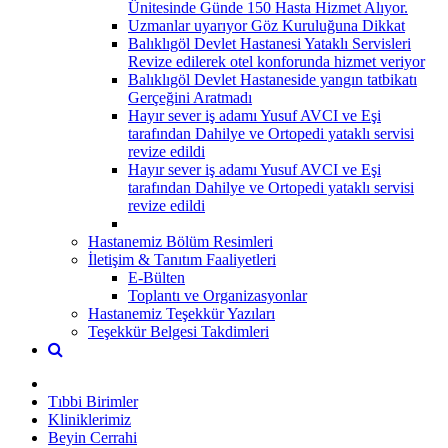
Ünitesinde Günde 150 Hasta Hizmet Alıyor.
Uzmanlar uyarıyor Göz Kuruluğuna Dikkat
Balıklıgöl Devlet Hastanesi Yataklı Servisleri
Revize edilerek otel konforunda hizmet veriyor
Balıklıgöl Devlet Hastaneside yangın tatbikatı
Gerçeğini Aratmadı
Hayır sever iş adamı Yusuf AVCI ve Eşi
tarafından Dahilye ve Ortopedi yataklı servisi
revize edildi
Hayır sever iş adamı Yusuf AVCI ve Eşi
tarafından Dahilye ve Ortopedi yataklı servisi
revize edildi
Hastanemiz Bölüm Resimleri
İletişim & Tanıtım Faaliyetleri
E-Bülten
Toplantı ve Organizasyonlar
Hastanemiz Teşekkür Yazıları
Teşekkür Belgesi Takdimleri
Tıbbi Birimler
Kliniklerimiz
Beyin Cerrahi