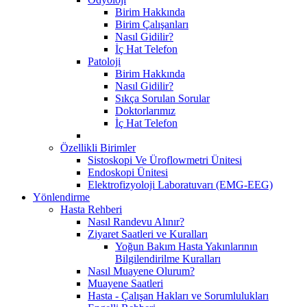
Birim Hakkında
Birim Çalışanları
Nasıl Gidilir?
İç Hat Telefon
Patoloji
Birim Hakkında
Nasıl Gidilir?
Sıkça Sorulan Sorular
Doktorlarımız
İç Hat Telefon
Özellikli Birimler
Sistoskopi Ve Üroflowmetri Ünitesi
Endoskopi Ünitesi
Elektrofizyoloji Laboratuvarı (EMG-EEG)
Yönlendirme
Hasta Rehberi
Nasıl Randevu Alınır?
Ziyaret Saatleri ve Kuralları
Yoğun Bakım Hasta Yakınlarının
Bilgilendirilme Kuralları
Nasıl Muayene Olurum?
Muayene Saatleri
Hasta - Çalışan Hakları ve Sorumlulukları