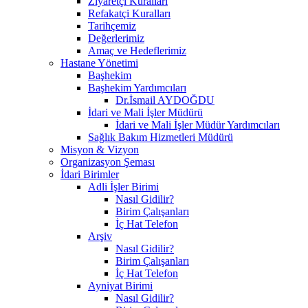
Ziyaretçi Kuralları
Refakatçi Kuralları
Tarihçemiz
Değerlerimiz
Amaç ve Hedeflerimiz
Hastane Yönetimi
Başhekim
Başhekim Yardımcıları
Dr.İsmail AYDOĞDU
İdari ve Mali İşler Müdürü
İdari ve Mali İşler Müdür Yardımcıları
Sağlık Bakım Hizmetleri Müdürü
Misyon & Vizyon
Organizasyon Şeması
İdari Birimler
Adli İşler Birimi
Nasıl Gidilir?
Birim Çalışanları
İç Hat Telefon
Arşiv
Nasıl Gidilir?
Birim Çalışanları
İç Hat Telefon
Ayniyat Birimi
Nasıl Gidilir?