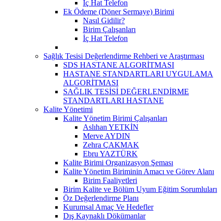
İç Hat Telefon
Ek Ödeme (Döner Sermaye) Birimi
Nasıl Gidilir?
Birim Çalışanları
İç Hat Telefon
Sağlık Tesisi Değerlendirme Rehberi ve Araştırması
SDS HASTANE ALGORİTMASI
HASTANE STANDARTLARI UYGULAMA
ALGORİTMASI
SAĞLIK TESİSİ DEĞERLENDİRME
STANDARTLARI HASTANE
Kalite Yönetimi
Kalite Yönetim Birimi Çalışanları
Aslıhan YETKİN
Merve AYDIN
Zehra ÇAKMAK
Ebru YAZTÜRK
Kalite Birimi Organizasyon Şeması
Kalite Yönetim Biriminin Amacı ve Görev Alanı
Birim Faaliyetleri
Birim Kalite ve Bölüm Uyum Eğitim Sorumluları
Öz Değerlendirme Planı
Kurumsal Amaç Ve Hedefler
Dış Kaynaklı Dökümanlar