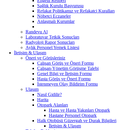
Engelli Rehberi
Sağlık Kurulu Başvurusu
Refakat Politikamız ve Refakatçi Kuralları
Nöbetçi Eczaneler
Anlaşmalı Kurumlar
Randevu Al
Laboratuvar Tetkik Sonuçları
Radyoloji Rapor Sonuçları
Aylık Personel Yemek Listesi
İletişim & Ulaşım
Öneri ve Görüşleriniz
Çalışan Görüş ve Öneri Formu
Çalışan-Yönetim Görüşme Talebi
Genel Bilgi ve İletişim Formu
Hasta Görüş ve Öneri Formu
İstenmeyen Olay Bildirim Formu
Ulaşım
Nasıl Gidilir?
Harita
Otopark Alanları
Hasta ve Hasta Yakınları Otopark
Hastane Personel Otopark
Halk Otobüsü Güzergah ve Durak Bilgileri
İletişim & Ulaşım