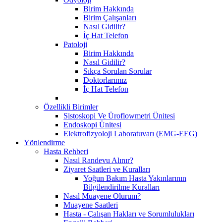
Birim Hakkında
Birim Çalışanları
Nasıl Gidilir?
İç Hat Telefon
Patoloji
Birim Hakkında
Nasıl Gidilir?
Sıkça Sorulan Sorular
Doktorlarımız
İç Hat Telefon
Özellikli Birimler
Sistoskopi Ve Üroflowmetri Ünitesi
Endoskopi Ünitesi
Elektrofizyoloji Laboratuvarı (EMG-EEG)
Yönlendirme
Hasta Rehberi
Nasıl Randevu Alınır?
Ziyaret Saatleri ve Kuralları
Yoğun Bakım Hasta Yakınlarının
Bilgilendirilme Kuralları
Nasıl Muayene Olurum?
Muayene Saatleri
Hasta - Çalışan Hakları ve Sorumlulukları