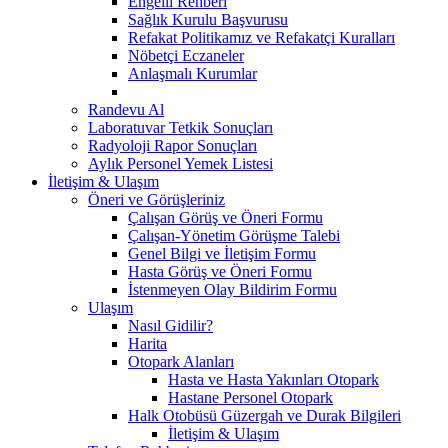
Engelli Rehberi
Sağlık Kurulu Başvurusu
Refakat Politikamız ve Refakatçi Kuralları
Nöbetçi Eczaneler
Anlaşmalı Kurumlar
Randevu Al
Laboratuvar Tetkik Sonuçları
Radyoloji Rapor Sonuçları
Aylık Personel Yemek Listesi
İletişim & Ulaşım
Öneri ve Görüşleriniz
Çalışan Görüş ve Öneri Formu
Çalışan-Yönetim Görüşme Talebi
Genel Bilgi ve İletişim Formu
Hasta Görüş ve Öneri Formu
İstenmeyen Olay Bildirim Formu
Ulaşım
Nasıl Gidilir?
Harita
Otopark Alanları
Hasta ve Hasta Yakınları Otopark
Hastane Personel Otopark
Halk Otobüsü Güzergah ve Durak Bilgileri
İletişim & Ulaşım