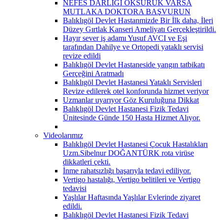
NEFES DARLIĞI ÖKSÜRÜK VARSA
MUTLAKA DOKTORA BAŞVURUN
Balıklıgöl Devlet Hastanmizde Bir İlk daha, İleri
Düzey Gırtlak Kanseri Ameliyatı Gerçekleştirildi.
Hayır sever iş adamı Yusuf AVCI ve Eşi
tarafından Dahilye ve Ortopedi yataklı servisi
revize edildi
Balıklıgöl Devlet Hastaneside yangın tatbikatı
Gerçeğini Aratmadı
Balıklıgöl Devlet Hastanesi Yataklı Servisleri
Revize edilerek otel konforunda hizmet veriyor
Uzmanlar uyarıyor Göz Kuruluğuna Dikkat
Balıklıgöl Devlet Hastanesi Fizik Tedavi
Ünitesinde Günde 150 Hasta Hizmet Alıyor.
Videolarımız
Balıklıgöl Devlet Hastanesi Çocuk Hastalıkları
Uzm.Sibelnur DOĞANTÜRK rota virüse
dikkatleri çekti.
İnme rahatsızlığı başarıyla tedavi ediliyor.
Vertigo hastalığı, Vertigo belitileri ve Vertigo
tedavisi
Yaşlılar Haftasında Yaşlılar Evlerinde ziyaret
edildi.
Balıklıgöl Devlet Hastanesi Fizik Tedavi