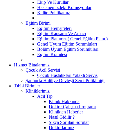
Ekip Ve Kurullar
Hastanemizdeki Komisyonlar
Kalite Politikamız
Eğitim Birimi
Eğitim Hemşireleri
Eğitim Kapsamı Ve Amacı
Eğitim Planımız ( Genel Eğitim Planı )
Genel Uyum Eğitim Sorumluları
Bölüm Uyum Eğitim Sorumluları
Eğitim Komitesi
Hizmet Binalarımız
Çocuk Acil Servisi
Çocuk Hastalıkları Yataklı Servis
Şanlıurfa Haliliye Devteşti Semt Polikliniği
Tıbbi Birimler
Kliniklerimiz
Acil Tıp
Klinik Hakkında
Doktor Çalışma Programı
Klinikten Haberler
Nasıl Gidilir ?
Sıkça Sorulan Sorular
Doktorlarımız