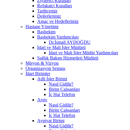
Ziyaretçi Kuralları
Refakatçi Kuralları
Tarihçemiz
Değerlerimiz
Amaç ve Hedeflerimiz
Hastane Yönetimi
Başhekim
Başhekim Yardımcıları
Dr.İsmail AYDOĞDU
İdari ve Mali İşler Müdürü
İdari ve Mali İşler Müdür Yardımcıları
Sağlık Bakım Hizmetleri Müdürü
Misyon & Vizyon
Organizasyon Şeması
İdari Birimler
Adli İşler Birimi
Nasıl Gidilir?
Birim Çalışanları
İç Hat Telefon
Arşiv
Nasıl Gidilir?
Birim Çalışanları
İç Hat Telefon
Ayniyat Birimi
Nasıl Gidilir?