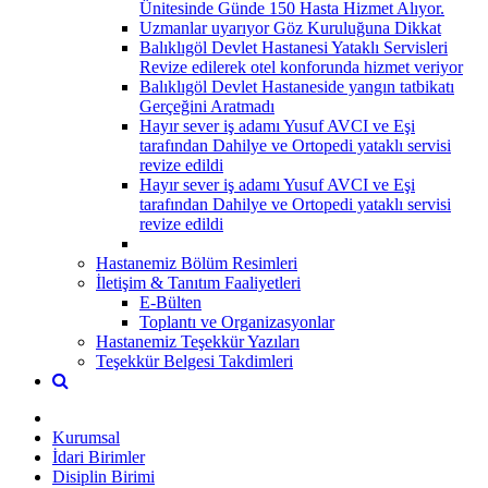
Ünitesinde Günde 150 Hasta Hizmet Alıyor.
Uzmanlar uyarıyor Göz Kuruluğuna Dikkat
Balıklıgöl Devlet Hastanesi Yataklı Servisleri
Revize edilerek otel konforunda hizmet veriyor
Balıklıgöl Devlet Hastaneside yangın tatbikatı
Gerçeğini Aratmadı
Hayır sever iş adamı Yusuf AVCI ve Eşi
tarafından Dahilye ve Ortopedi yataklı servisi
revize edildi
Hayır sever iş adamı Yusuf AVCI ve Eşi
tarafından Dahilye ve Ortopedi yataklı servisi
revize edildi
Hastanemiz Bölüm Resimleri
İletişim & Tanıtım Faaliyetleri
E-Bülten
Toplantı ve Organizasyonlar
Hastanemiz Teşekkür Yazıları
Teşekkür Belgesi Takdimleri
Kurumsal
İdari Birimler
Disiplin Birimi