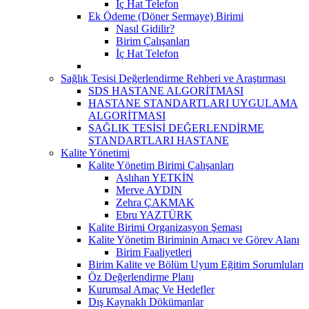
İç Hat Telefon
Ek Ödeme (Döner Sermaye) Birimi
Nasıl Gidilir?
Birim Çalışanları
İç Hat Telefon
Sağlık Tesisi Değerlendirme Rehberi ve Araştırması
SDS HASTANE ALGORİTMASI
HASTANE STANDARTLARI UYGULAMA
ALGORİTMASI
SAĞLIK TESİSİ DEĞERLENDİRME
STANDARTLARI HASTANE
Kalite Yönetimi
Kalite Yönetim Birimi Çalışanları
Aslıhan YETKİN
Merve AYDIN
Zehra ÇAKMAK
Ebru YAZTÜRK
Kalite Birimi Organizasyon Şeması
Kalite Yönetim Biriminin Amacı ve Görev Alanı
Birim Faaliyetleri
Birim Kalite ve Bölüm Uyum Eğitim Sorumluları
Öz Değerlendirme Planı
Kurumsal Amaç Ve Hedefler
Dış Kaynaklı Dökümanlar