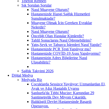
Telefon Rehberi
Sık Sorulan Sorular
Nasıl Muayene Olurum?
Hastanenizde Hangi Sağlık Hizmetleri
Sunulmaktadır?
Muayene Olmak İçin Gereken Evraklar
Nelerdir?
Nasıl Muayene Olurum?
Önceliği Olan Hastalar Kimlerdir?
Tahlil Sonuçlarını Nasıl Öğrenebilirim?
Yatış,Sevk ve Taburcu İşlemleri Nasıl Yapılır?
Hastanenizde PCR Testi Yapılıyor mu?
Hastanenizde COVİD-19 Aşısı Yapılıyormu?
Hastanenizin Adres Bilgilerine Nasıl
Ulaşabiliriz?
Sağlık Takvimi 2026
Dijital Medya
Medyada Biz
Çocuklarda Sessizce Yayılıyor: Uzmanlardan El,
Ayak ve Ağız Hastalığı Uyarısı
Şanlıurfa'da Tıbbi Mucize: Karnından 29
Santimetrelik Dev Miyom Çıkarıldı.
Balıklıgöl Devlet Hastanesinde Başarılı
Operasyon.