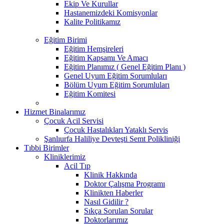
Ekip Ve Kurullar
Hastanemizdeki Komisyonlar
Kalite Politikamız
Eğitim Birimi
Eğitim Hemşireleri
Eğitim Kapsamı Ve Amacı
Eğitim Planımız ( Genel Eğitim Planı )
Genel Uyum Eğitim Sorumluları
Bölüm Uyum Eğitim Sorumluları
Eğitim Komitesi
Hizmet Binalarımız
Çocuk Acil Servisi
Çocuk Hastalıkları Yataklı Servis
Şanlıurfa Haliliye Devteşti Semt Polikliniği
Tıbbi Birimler
Kliniklerimiz
Acil Tıp
Klinik Hakkında
Doktor Çalışma Programı
Klinikten Haberler
Nasıl Gidilir ?
Sıkça Sorulan Sorular
Doktorlarımız