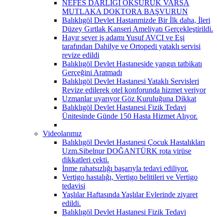
NEFES DARLIĞI ÖKSÜRÜK VARSA
MUTLAKA DOKTORA BAŞVURUN
Balıklıgöl Devlet Hastanmizde Bir İlk daha, İleri
Düzey Gırtlak Kanseri Ameliyatı Gerçekleştirildi.
Hayır sever iş adamı Yusuf AVCI ve Eşi
tarafından Dahilye ve Ortopedi yataklı servisi
revize edildi
Balıklıgöl Devlet Hastaneside yangın tatbikatı
Gerçeğini Aratmadı
Balıklıgöl Devlet Hastanesi Yataklı Servisleri
Revize edilerek otel konforunda hizmet veriyor
Uzmanlar uyarıyor Göz Kuruluğuna Dikkat
Balıklıgöl Devlet Hastanesi Fizik Tedavi
Ünitesinde Günde 150 Hasta Hizmet Alıyor.
Videolarımız
Balıklıgöl Devlet Hastanesi Çocuk Hastalıkları
Uzm.Sibelnur DOĞANTÜRK rota virüse
dikkatleri çekti.
İnme rahatsızlığı başarıyla tedavi ediliyor.
Vertigo hastalığı, Vertigo belitileri ve Vertigo
tedavisi
Yaşlılar Haftasında Yaşlılar Evlerinde ziyaret
edildi.
Balıklıgöl Devlet Hastanesi Fizik Tedavi