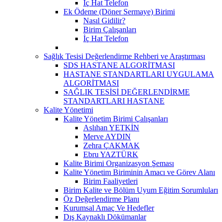
İç Hat Telefon
Ek Ödeme (Döner Sermaye) Birimi
Nasıl Gidilir?
Birim Çalışanları
İç Hat Telefon
Sağlık Tesisi Değerlendirme Rehberi ve Araştırması
SDS HASTANE ALGORİTMASI
HASTANE STANDARTLARI UYGULAMA
ALGORİTMASI
SAĞLIK TESİSİ DEĞERLENDİRME
STANDARTLARI HASTANE
Kalite Yönetimi
Kalite Yönetim Birimi Çalışanları
Aslıhan YETKİN
Merve AYDIN
Zehra ÇAKMAK
Ebru YAZTÜRK
Kalite Birimi Organizasyon Şeması
Kalite Yönetim Biriminin Amacı ve Görev Alanı
Birim Faaliyetleri
Birim Kalite ve Bölüm Uyum Eğitim Sorumluları
Öz Değerlendirme Planı
Kurumsal Amaç Ve Hedefler
Dış Kaynaklı Dökümanlar