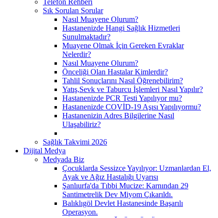
Telefon Rehberi
Sık Sorulan Sorular
Nasıl Muayene Olurum?
Hastanenizde Hangi Sağlık Hizmetleri
Sunulmaktadır?
Muayene Olmak İçin Gereken Evraklar
Nelerdir?
Nasıl Muayene Olurum?
Önceliği Olan Hastalar Kimlerdir?
Tahlil Sonuçlarını Nasıl Öğrenebilirim?
Yatış,Sevk ve Taburcu İşlemleri Nasıl Yapılır?
Hastanenizde PCR Testi Yapılıyor mu?
Hastanenizde COVİD-19 Aşısı Yapılıyormu?
Hastanenizin Adres Bilgilerine Nasıl
Ulaşabiliriz?
Sağlık Takvimi 2026
Dijital Medya
Medyada Biz
Çocuklarda Sessizce Yayılıyor: Uzmanlardan El,
Ayak ve Ağız Hastalığı Uyarısı
Şanlıurfa'da Tıbbi Mucize: Karnından 29
Santimetrelik Dev Miyom Çıkarıldı.
Balıklıgöl Devlet Hastanesinde Başarılı
Operasyon.