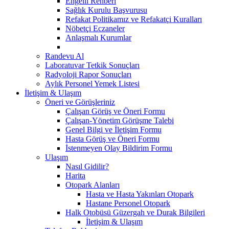
Engelli Rehberi
Sağlık Kurulu Başvurusu
Refakat Politikamız ve Refakatçi Kuralları
Nöbetçi Eczaneler
Anlaşmalı Kurumlar
Randevu Al
Laboratuvar Tetkik Sonuçları
Radyoloji Rapor Sonuçları
Aylık Personel Yemek Listesi
İletişim & Ulaşım
Öneri ve Görüşleriniz
Çalışan Görüş ve Öneri Formu
Çalışan-Yönetim Görüşme Talebi
Genel Bilgi ve İletişim Formu
Hasta Görüş ve Öneri Formu
İstenmeyen Olay Bildirim Formu
Ulaşım
Nasıl Gidilir?
Harita
Otopark Alanları
Hasta ve Hasta Yakınları Otopark
Hastane Personel Otopark
Halk Otobüsü Güzergah ve Durak Bilgileri
İletişim & Ulaşım