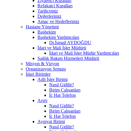
Ziyaretçi Kuralları
Refakatçi Kuralları
Tarihçemiz
Değerlerimiz
Amaç ve Hedeflerimiz
Hastane Yönetimi
Başhekim
Başhekim Yardımcıları
Dr.İsmail AYDOĞDU
İdari ve Mali İşler Müdürü
İdari ve Mali İşler Müdür Yardımcıları
Sağlık Bakım Hizmetleri Müdürü
Misyon & Vizyon
Organizasyon Şeması
İdari Birimler
Adli İşler Birimi
Nasıl Gidilir?
Birim Çalışanları
İç Hat Telefon
Arşiv
Nasıl Gidilir?
Birim Çalışanları
İç Hat Telefon
Ayniyat Birimi
Nasıl Gidilir?