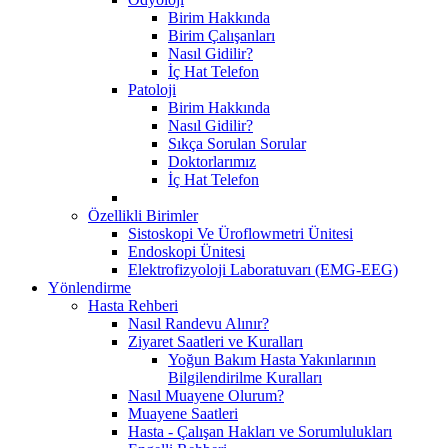
Birim Hakkında
Birim Çalışanları
Nasıl Gidilir?
İç Hat Telefon
Patoloji
Birim Hakkında
Nasıl Gidilir?
Sıkça Sorulan Sorular
Doktorlarımız
İç Hat Telefon
Özellikli Birimler
Sistoskopi Ve Üroflowmetri Ünitesi
Endoskopi Ünitesi
Elektrofizyoloji Laboratuvarı (EMG-EEG)
Yönlendirme
Hasta Rehberi
Nasıl Randevu Alınır?
Ziyaret Saatleri ve Kuralları
Yoğun Bakım Hasta Yakınlarının
Bilgilendirilme Kuralları
Nasıl Muayene Olurum?
Muayene Saatleri
Hasta - Çalışan Hakları ve Sorumlulukları