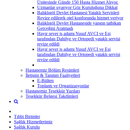
Ünitesinde Günde 150 Hasta Hizmet Alıyor.
Uzmanlar uyarıyor Göz Kuruluğuna Dikkat
Balıklıgöl Devlet Hastanesi Yataklı Servisleri
Revize edilerek otel konforunda hizmet veriyor
Balıklıgöl Devlet Hastaneside yangın tatbikatı
Gerçeğini Aratmadı
Hayır sever iş adamı Yusuf AVCI ve Eşi
tarafından Dahilye ve Ortopedi yataklı servisi
revize edildi
Hayır sever iş adamı Yusuf AVCI ve Eşi
tarafından Dahilye ve Ortopedi yataklı servisi
revize edildi
Hastanemiz Bölüm Resimleri
İletişim & Tanıtım Faaliyetleri
E-Bülten
Toplantı ve Organizasyonlar
Hastanemiz Teşekkür Yazıları
Teşekkür Belgesi Takdimleri
Tıbbi Birimler
Sağlık Hizmetlerimiz
Sağlık Kurulu