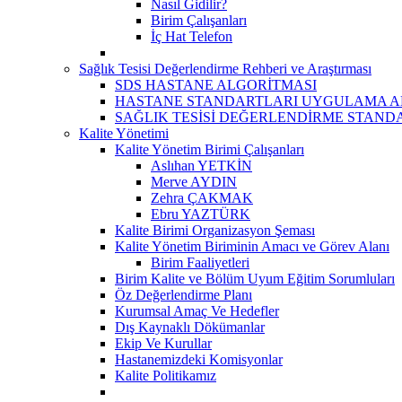
Nasıl Gidilir?
Birim Çalışanları
İç Hat Telefon
Sağlık Tesisi Değerlendirme Rehberi ve Araştırması
SDS HASTANE ALGORİTMASI
HASTANE STANDARTLARI UYGULAMA A
SAĞLIK TESİSİ DEĞERLENDİRME STAND
Kalite Yönetimi
Kalite Yönetim Birimi Çalışanları
Aslıhan YETKİN
Merve AYDIN
Zehra ÇAKMAK
Ebru YAZTÜRK
Kalite Birimi Organizasyon Şeması
Kalite Yönetim Biriminin Amacı ve Görev Alanı
Birim Faaliyetleri
Birim Kalite ve Bölüm Uyum Eğitim Sorumluları
Öz Değerlendirme Planı
Kurumsal Amaç Ve Hedefler
Dış Kaynaklı Dökümanlar
Ekip Ve Kurullar
Hastanemizdeki Komisyonlar
Kalite Politikamız