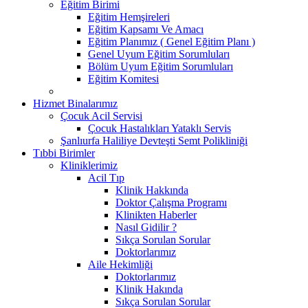
Eğitim Birimi
Eğitim Hemşireleri
Eğitim Kapsamı Ve Amacı
Eğitim Planımız ( Genel Eğitim Planı )
Genel Uyum Eğitim Sorumluları
Bölüm Uyum Eğitim Sorumluları
Eğitim Komitesi
Hizmet Binalarımız
Çocuk Acil Servisi
Çocuk Hastalıkları Yataklı Servis
Şanlıurfa Haliliye Devteşti Semt Polikliniği
Tıbbi Birimler
Kliniklerimiz
Acil Tıp
Klinik Hakkında
Doktor Çalışma Programı
Klinikten Haberler
Nasıl Gidilir ?
Sıkça Sorulan Sorular
Doktorlarımız
Aile Hekimliği
Doktorlarımız
Klinik Hakında
Sıkça Sorulan Sorular