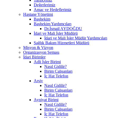
Tarihçemiz
Değerlerimiz
Amaç ve Hedeflerimiz
Hastane Yönetimi
Başhekim
Başhekim Yardımcıları
Dr.İsmail AYDOĞDU
İdari ve Mali İşler Müdürü
İdari ve Mali İşler Müdür Yardımcıları
Sağlık Bakım Hizmetleri Müdürü
Misyon & Vizyon
Organizasyon Şeması
İdari Birimler
Adli İşler Birimi
Nasıl Gidilir?
Birim Çalışanları
İç Hat Telefon
Arşiv
Nasıl Gidilir?
Birim Çalışanları
İç Hat Telefon
Ayniyat Birimi
Nasıl Gidilir?
Birim Çalışanları
İç Hat Telefon