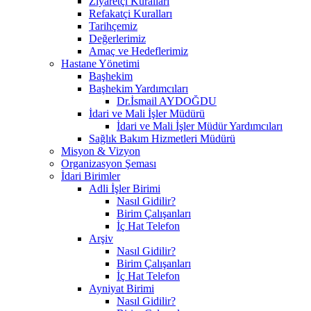
Ziyaretçi Kuralları
Refakatçi Kuralları
Tarihçemiz
Değerlerimiz
Amaç ve Hedeflerimiz
Hastane Yönetimi
Başhekim
Başhekim Yardımcıları
Dr.İsmail AYDOĞDU
İdari ve Mali İşler Müdürü
İdari ve Mali İşler Müdür Yardımcıları
Sağlık Bakım Hizmetleri Müdürü
Misyon & Vizyon
Organizasyon Şeması
İdari Birimler
Adli İşler Birimi
Nasıl Gidilir?
Birim Çalışanları
İç Hat Telefon
Arşiv
Nasıl Gidilir?
Birim Çalışanları
İç Hat Telefon
Ayniyat Birimi
Nasıl Gidilir?