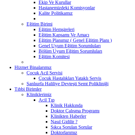
Ekip Ve Kurullar
Hastanemizdeki Komisyonlar
Kalite Politikamız
Eğitim Birimi
Eğitim Hemşireleri
Eğitim Kapsamı Ve Amacı
Eğitim Planımız ( Genel Eğitim Planı )
Genel Uyum Eğitim Sorumluları
Bölüm Uyum Eğitim Sorumluları
Eğitim Komitesi
Hizmet Binalarımız
Çocuk Acil Servisi
Çocuk Hastalıkları Yataklı Servis
Şanlıurfa Haliliye Devteşti Semt Polikliniği
Tıbbi Birimler
Kliniklerimiz
Acil Tıp
Klinik Hakkında
Doktor Çalışma Programı
Klinikten Haberler
Nasıl Gidilir ?
Sıkça Sorulan Sorular
Doktorlarımız