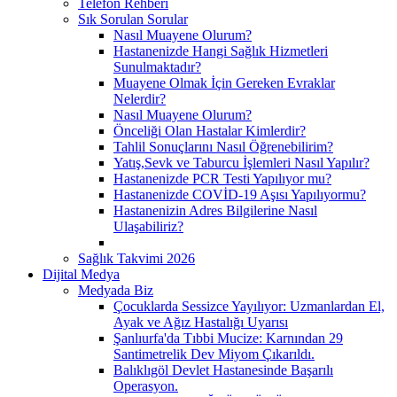
Telefon Rehberi
Sık Sorulan Sorular
Nasıl Muayene Olurum?
Hastanenizde Hangi Sağlık Hizmetleri
Sunulmaktadır?
Muayene Olmak İçin Gereken Evraklar
Nelerdir?
Nasıl Muayene Olurum?
Önceliği Olan Hastalar Kimlerdir?
Tahlil Sonuçlarını Nasıl Öğrenebilirim?
Yatış,Sevk ve Taburcu İşlemleri Nasıl Yapılır?
Hastanenizde PCR Testi Yapılıyor mu?
Hastanenizde COVİD-19 Aşısı Yapılıyormu?
Hastanenizin Adres Bilgilerine Nasıl
Ulaşabiliriz?
Sağlık Takvimi 2026
Dijital Medya
Medyada Biz
Çocuklarda Sessizce Yayılıyor: Uzmanlardan El,
Ayak ve Ağız Hastalığı Uyarısı
Şanlıurfa'da Tıbbi Mucize: Karnından 29
Santimetrelik Dev Miyom Çıkarıldı.
Balıklıgöl Devlet Hastanesinde Başarılı
Operasyon.