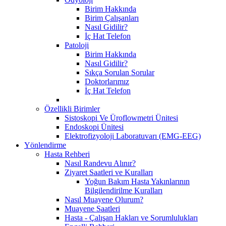
Birim Hakkında
Birim Çalışanları
Nasıl Gidilir?
İç Hat Telefon
Patoloji
Birim Hakkında
Nasıl Gidilir?
Sıkça Sorulan Sorular
Doktorlarımız
İç Hat Telefon
Özellikli Birimler
Sistoskopi Ve Üroflowmetri Ünitesi
Endoskopi Ünitesi
Elektrofizyoloji Laboratuvarı (EMG-EEG)
Yönlendirme
Hasta Rehberi
Nasıl Randevu Alınır?
Ziyaret Saatleri ve Kuralları
Yoğun Bakım Hasta Yakınlarının
Bilgilendirilme Kuralları
Nasıl Muayene Olurum?
Muayene Saatleri
Hasta - Çalışan Hakları ve Sorumlulukları