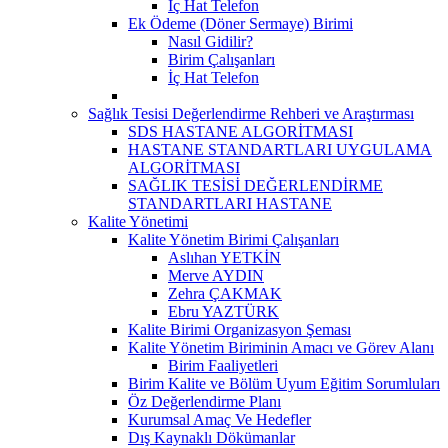
İç Hat Telefon
Ek Ödeme (Döner Sermaye) Birimi
Nasıl Gidilir?
Birim Çalışanları
İç Hat Telefon
Sağlık Tesisi Değerlendirme Rehberi ve Araştırması
SDS HASTANE ALGORİTMASI
HASTANE STANDARTLARI UYGULAMA
ALGORİTMASI
SAĞLIK TESİSİ DEĞERLENDİRME
STANDARTLARI HASTANE
Kalite Yönetimi
Kalite Yönetim Birimi Çalışanları
Aslıhan YETKİN
Merve AYDIN
Zehra ÇAKMAK
Ebru YAZTÜRK
Kalite Birimi Organizasyon Şeması
Kalite Yönetim Biriminin Amacı ve Görev Alanı
Birim Faaliyetleri
Birim Kalite ve Bölüm Uyum Eğitim Sorumluları
Öz Değerlendirme Planı
Kurumsal Amaç Ve Hedefler
Dış Kaynaklı Dökümanlar