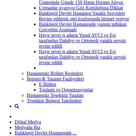
Ünitesinde Günde 150 Hasta Hizmet Alıyor.
Uzmanlar uyarıyor Göz Kuruluğuna Dikkat
Balıklıgöl Devlet Hastanesi Yataklı Servisleri
Revize edilerek otel konforunda hizmet veriyor
Balıklıgöl Devlet Hastaneside yangın tatbikatı
Gerçeğini Aratmadı
Hayır sever iş adamı Yusuf AVCI ve Eşi
tarafından Dahilye ve Ortopedi yataklı servisi
revize edildi
Hayır sever iş adamı Yusuf AVCI ve Eşi
tarafından Dahilye ve Ortopedi yataklı servisi
revize edildi
Hastanemiz Bölüm Resimleri
İletişim & Tanıtım Faaliyetleri
E-Bülten
Toplantı ve Organizasyonlar
Hastanemiz Teşekkür Yazıları
Teşekkür Belgesi Takdimleri
Dijital Medya
Medyada Biz
Balıklıgöl Devlet Hastaneside ...