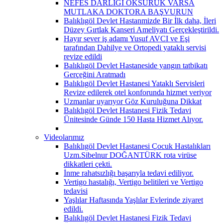
NEFES DARLIĞI ÖKSÜRÜK VARSA
MUTLAKA DOKTORA BAŞVURUN
Balıklıgöl Devlet Hastanmizde Bir İlk daha, İleri
Düzey Gırtlak Kanseri Ameliyatı Gerçekleştirildi.
Hayır sever iş adamı Yusuf AVCI ve Eşi
tarafından Dahilye ve Ortopedi yataklı servisi
revize edildi
Balıklıgöl Devlet Hastaneside yangın tatbikatı
Gerçeğini Aratmadı
Balıklıgöl Devlet Hastanesi Yataklı Servisleri
Revize edilerek otel konforunda hizmet veriyor
Uzmanlar uyarıyor Göz Kuruluğuna Dikkat
Balıklıgöl Devlet Hastanesi Fizik Tedavi
Ünitesinde Günde 150 Hasta Hizmet Alıyor.
Videolarımız
Balıklıgöl Devlet Hastanesi Çocuk Hastalıkları
Uzm.Sibelnur DOĞANTÜRK rota virüse
dikkatleri çekti.
İnme rahatsızlığı başarıyla tedavi ediliyor.
Vertigo hastalığı, Vertigo belitileri ve Vertigo
tedavisi
Yaşlılar Haftasında Yaşlılar Evlerinde ziyaret
edildi.
Balıklıgöl Devlet Hastanesi Fizik Tedavi