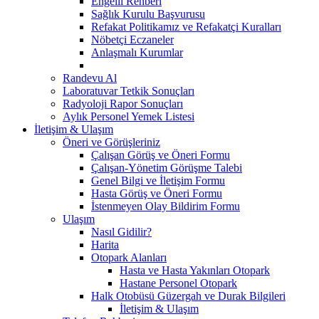
Engelli Rehberi
Sağlık Kurulu Başvurusu
Refakat Politikamız ve Refakatçi Kuralları
Nöbetçi Eczaneler
Anlaşmalı Kurumlar
Randevu Al
Laboratuvar Tetkik Sonuçları
Radyoloji Rapor Sonuçları
Aylık Personel Yemek Listesi
İletişim & Ulaşım
Öneri ve Görüşleriniz
Çalışan Görüş ve Öneri Formu
Çalışan-Yönetim Görüşme Talebi
Genel Bilgi ve İletişim Formu
Hasta Görüş ve Öneri Formu
İstenmeyen Olay Bildirim Formu
Ulaşım
Nasıl Gidilir?
Harita
Otopark Alanları
Hasta ve Hasta Yakınları Otopark
Hastane Personel Otopark
Halk Otobüsü Güzergah ve Durak Bilgileri
İletişim & Ulaşım