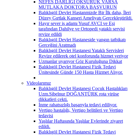
NEFES DARLIĞI ÖKSÜRÜK VARSA
MUTLAKA DOKTORA BAŞVURUN
Balıklıgöl Devlet Hastanmizde Bir İlk daha, İleri
Düzey Gırtlak Kanseri Ameliyatı Gerçekleştirildi.
Hayır sever iş adamı Yusuf AVCI ve Eşi
tarafından Dahilye ve Ortopedi yataklı servisi
revize edildi
Balıklıgöl Devlet Hastaneside yangın tatbikatı
Gerçeğini Aratmadı
Balıklıgöl Devlet Hastanesi Yataklı Servisleri
Revize edilerek otel konforunda hizmet veriyor
Uzmanlar uyarıyor Göz Kuruluğuna Dikkat
Balıklıgöl Devlet Hastanesi Fizik Tedavi
Ünitesinde Günde 150 Hasta Hizmet Alıyor.
Videolarımız
Balıklıgöl Devlet Hastanesi Çocuk Hastalıkları
Uzm.Sibelnur DOĞANTÜRK rota virüse
dikkatleri çekti.
İnme rahatsızlığı başarıyla tedavi ediliyor.
Vertigo hastalığı, Vertigo belitileri ve Vertigo
tedavisi
Yaşlılar Haftasında Yaşlılar Evlerinde ziyaret
edildi.
Balıklıgöl Devlet Hastanesi Fizik Tedavi