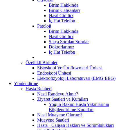
Birim Hakkında
Birim Çalışanları
Nasıl Gidilir?
İç Hat Telefon
Patoloji
Birim Hakkında
Nasıl Gidilir?
Sıkça Sorulan Sorular
Doktorlarımız
İç Hat Telefon
Özellikli Birimler
Sistoskopi Ve Üroflowmetri Ünitesi
Endoskopi Ünitesi
Elektrofizyoloji Laboratuvarı (EMG-EEG)
Yönlendirme
Hasta Rehberi
Nasıl Randevu Alınır?
Ziyaret Saatleri ve Kuralları
Yoğun Bakım Hasta Yakınlarının
Bilgilendirilme Kuralları
Nasıl Muayene Olurum?
Muayene Saatleri
Hasta - Çalışan Hakları ve Sorumlulukları