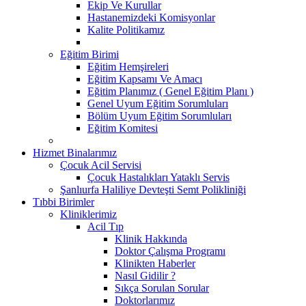
Ekip Ve Kurullar
Hastanemizdeki Komisyonlar
Kalite Politikamız
Eğitim Birimi
Eğitim Hemşireleri
Eğitim Kapsamı Ve Amacı
Eğitim Planımız ( Genel Eğitim Planı )
Genel Uyum Eğitim Sorumluları
Bölüm Uyum Eğitim Sorumluları
Eğitim Komitesi
Hizmet Binalarımız
Çocuk Acil Servisi
Çocuk Hastalıkları Yataklı Servis
Şanlıurfa Haliliye Devteşti Semt Polikliniği
Tıbbi Birimler
Kliniklerimiz
Acil Tıp
Klinik Hakkında
Doktor Çalışma Programı
Klinikten Haberler
Nasıl Gidilir ?
Sıkça Sorulan Sorular
Doktorlarımız