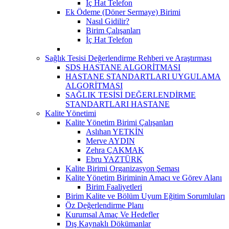
İç Hat Telefon
Ek Ödeme (Döner Sermaye) Birimi
Nasıl Gidilir?
Birim Çalışanları
İç Hat Telefon
Sağlık Tesisi Değerlendirme Rehberi ve Araştırması
SDS HASTANE ALGORİTMASI
HASTANE STANDARTLARI UYGULAMA
ALGORİTMASI
SAĞLIK TESİSİ DEĞERLENDİRME
STANDARTLARI HASTANE
Kalite Yönetimi
Kalite Yönetim Birimi Çalışanları
Aslıhan YETKİN
Merve AYDIN
Zehra ÇAKMAK
Ebru YAZTÜRK
Kalite Birimi Organizasyon Şeması
Kalite Yönetim Biriminin Amacı ve Görev Alanı
Birim Faaliyetleri
Birim Kalite ve Bölüm Uyum Eğitim Sorumluları
Öz Değerlendirme Planı
Kurumsal Amaç Ve Hedefler
Dış Kaynaklı Dökümanlar