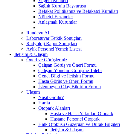
Engelli Rehberi
Sağlık Kurulu Başvurusu
Refakat Politikamız ve Refakatçi Kuralları
Nöbetçi Eczaneler
Anlaşmalı Kurumlar
Randevu Al
Laboratuvar Tetkik Sonuçları
Radyoloji Rapor Sonuçları
Aylık Personel Yemek Listesi
İletişim & Ulaşım
Öneri ve Görüşleriniz
Çalışan Görüş ve Öneri Formu
Çalışan-Yönetim Görüşme Talebi
Genel Bilgi ve İletişim Formu
Hasta Görüş ve Öneri Formu
İstenmeyen Olay Bildirim Formu
Ulaşım
Nasıl Gidilir?
Harita
Otopark Alanları
Hasta ve Hasta Yakınları Otopark
Hastane Personel Otopark
Halk Otobüsü Güzergah ve Durak Bilgileri
İletişim & Ulaşım