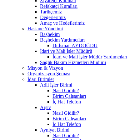
Ziyaretçi Kuralları
Refakatçi Kuralları
Tarihçemiz
Değerlerimiz
Amaç ve Hedeflerimiz
Hastane Yönetimi
Başhekim
Başhekim Yardımcıları
Dr.İsmail AYDOĞDU
İdari ve Mali İşler Müdürü
İdari ve Mali İşler Müdür Yardımcıları
Sağlık Bakım Hizmetleri Müdürü
Misyon & Vizyon
Organizasyon Şeması
İdari Birimler
Adli İşler Birimi
Nasıl Gidilir?
Birim Çalışanları
İç Hat Telefon
Arşiv
Nasıl Gidilir?
Birim Çalışanları
İç Hat Telefon
Ayniyat Birimi
Nasıl Gidilir?