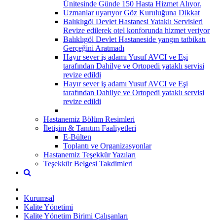
Ünitesinde Günde 150 Hasta Hizmet Alıyor.
Uzmanlar uyarıyor Göz Kuruluğuna Dikkat
Balıklıgöl Devlet Hastanesi Yataklı Servisleri
Revize edilerek otel konforunda hizmet veriyor
Balıklıgöl Devlet Hastaneside yangın tatbikatı
Gerçeğini Aratmadı
Hayır sever iş adamı Yusuf AVCI ve Eşi
tarafından Dahilye ve Ortopedi yataklı servisi
revize edildi
Hayır sever iş adamı Yusuf AVCI ve Eşi
tarafından Dahilye ve Ortopedi yataklı servisi
revize edildi
Hastanemiz Bölüm Resimleri
İletişim & Tanıtım Faaliyetleri
E-Bülten
Toplantı ve Organizasyonlar
Hastanemiz Teşekkür Yazıları
Teşekkür Belgesi Takdimleri
Kurumsal
Kalite Yönetimi
Kalite Yönetim Birimi Çalışanları