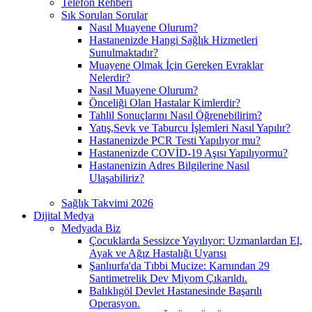
Telefon Rehberi
Sık Sorulan Sorular
Nasıl Muayene Olurum?
Hastanenizde Hangi Sağlık Hizmetleri
Sunulmaktadır?
Muayene Olmak İçin Gereken Evraklar
Nelerdir?
Nasıl Muayene Olurum?
Önceliği Olan Hastalar Kimlerdir?
Tahlil Sonuçlarını Nasıl Öğrenebilirim?
Yatış,Sevk ve Taburcu İşlemleri Nasıl Yapılır?
Hastanenizde PCR Testi Yapılıyor mu?
Hastanenizde COVİD-19 Aşısı Yapılıyormu?
Hastanenizin Adres Bilgilerine Nasıl
Ulaşabiliriz?
Sağlık Takvimi 2026
Dijital Medya
Medyada Biz
Çocuklarda Sessizce Yayılıyor: Uzmanlardan El,
Ayak ve Ağız Hastalığı Uyarısı
Şanlıurfa'da Tıbbi Mucize: Karnından 29
Santimetrelik Dev Miyom Çıkarıldı.
Balıklıgöl Devlet Hastanesinde Başarılı
Operasyon.