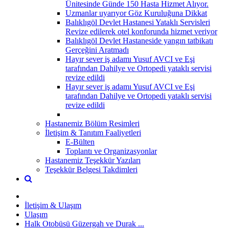
Ünitesinde Günde 150 Hasta Hizmet Alıyor.
Uzmanlar uyarıyor Göz Kuruluğuna Dikkat
Balıklıgöl Devlet Hastanesi Yataklı Servisleri
Revize edilerek otel konforunda hizmet veriyor
Balıklıgöl Devlet Hastaneside yangın tatbikatı
Gerçeğini Aratmadı
Hayır sever iş adamı Yusuf AVCI ve Eşi
tarafından Dahilye ve Ortopedi yataklı servisi
revize edildi
Hayır sever iş adamı Yusuf AVCI ve Eşi
tarafından Dahilye ve Ortopedi yataklı servisi
revize edildi
Hastanemiz Bölüm Resimleri
İletişim & Tanıtım Faaliyetleri
E-Bülten
Toplantı ve Organizasyonlar
Hastanemiz Teşekkür Yazıları
Teşekkür Belgesi Takdimleri
İletişim & Ulaşım
Ulaşım
Halk Otobüsü Güzergah ve Durak ...