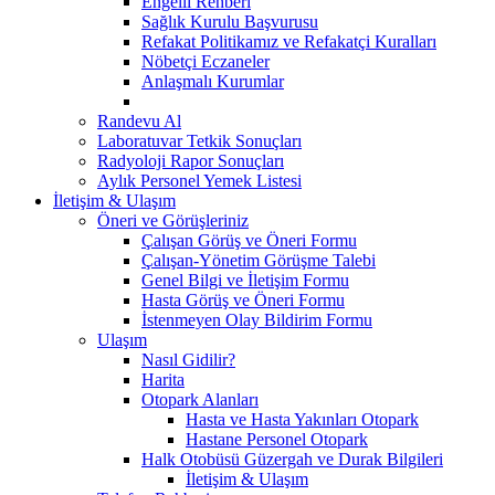
Engelli Rehberi
Sağlık Kurulu Başvurusu
Refakat Politikamız ve Refakatçi Kuralları
Nöbetçi Eczaneler
Anlaşmalı Kurumlar
Randevu Al
Laboratuvar Tetkik Sonuçları
Radyoloji Rapor Sonuçları
Aylık Personel Yemek Listesi
İletişim & Ulaşım
Öneri ve Görüşleriniz
Çalışan Görüş ve Öneri Formu
Çalışan-Yönetim Görüşme Talebi
Genel Bilgi ve İletişim Formu
Hasta Görüş ve Öneri Formu
İstenmeyen Olay Bildirim Formu
Ulaşım
Nasıl Gidilir?
Harita
Otopark Alanları
Hasta ve Hasta Yakınları Otopark
Hastane Personel Otopark
Halk Otobüsü Güzergah ve Durak Bilgileri
İletişim & Ulaşım