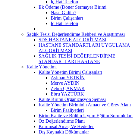
İç Hat Telefon
Ek Ödeme (Döner Sermaye) Birimi
Nasıl Gidilir?
Birim Çalışanları
İç Hat Telefon
Sağlık Tesisi Değerlendirme Rehberi ve Araştırması
SDS HASTANE ALGORİTMASI
HASTANE STANDARTLARI UYGULAMA
ALGORİTMASI
SAĞLIK TESİSİ DEĞERLENDİRME
STANDARTLARI HASTANE
Kalite Yönetimi
Kalite Yönetim Birimi Çalışanları
Aslıhan YETKİN
Merve AYDIN
Zehra ÇAKMAK
Ebru YAZTÜRK
Kalite Birimi Organizasyon Şeması
Kalite Yönetim Biriminin Amacı ve Görev Alanı
Birim Faaliyetleri
Birim Kalite ve Bölüm Uyum Eğitim Sorumluları
Öz Değerlendirme Planı
Kurumsal Amaç Ve Hedefler
Dış Kaynaklı Dökümanlar