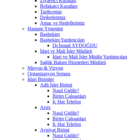
Ziyaretçi Kuralları
Refakatçi Kuralları
Tarihçemiz
Değerlerimiz
Amaç ve Hedeflerimiz
Hastane Yönetimi
Başhekim
Başhekim Yardımcıları
Dr.İsmail AYDOĞDU
İdari ve Mali İşler Müdürü
İdari ve Mali İşler Müdür Yardımcıları
Sağlık Bakım Hizmetleri Müdürü
Misyon & Vizyon
Organizasyon Şeması
İdari Birimler
Adli İşler Birimi
Nasıl Gidilir?
Birim Çalışanları
İç Hat Telefon
Arşiv
Nasıl Gidilir?
Birim Çalışanları
İç Hat Telefon
Ayniyat Birimi
Nasıl Gidilir?