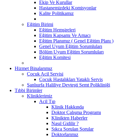
Ekip Ve Kurullar
Hastanemizdeki Komisyonlar
Kalite Politikamız
Eğitim Birimi
Eğitim Hemşireleri
Eğitim Kapsamı Ve Amacı
Eğitim Planımız ( Genel Eğitim Planı )
Genel Uyum Eğitim Sorumluları
Bölüm Uyum Eğitim Sorumluları
Eğitim Komitesi
Hizmet Binalarımız
Çocuk Acil Servisi
Çocuk Hastalıkları Yataklı Servis
Şanlıurfa Haliliye Devteşti Semt Polikliniği
Tıbbi Birimler
Kliniklerimiz
Acil Tıp
Klinik Hakkında
Doktor Çalışma Programı
Klinikten Haberler
Nasıl Gidilir ?
Sıkça Sorulan Sorular
Doktorlarımız