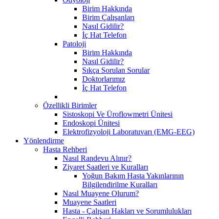
Birim Hakkında
Birim Çalışanları
Nasıl Gidilir?
İç Hat Telefon
Patoloji
Birim Hakkında
Nasıl Gidilir?
Sıkça Sorulan Sorular
Doktorlarımız
İç Hat Telefon
Özellikli Birimler
Sistoskopi Ve Üroflowmetri Ünitesi
Endoskopi Ünitesi
Elektrofizyoloji Laboratuvarı (EMG-EEG)
Yönlendirme
Hasta Rehberi
Nasıl Randevu Alınır?
Ziyaret Saatleri ve Kuralları
Yoğun Bakım Hasta Yakınlarının
Bilgilendirilme Kuralları
Nasıl Muayene Olurum?
Muayene Saatleri
Hasta - Çalışan Hakları ve Sorumlulukları