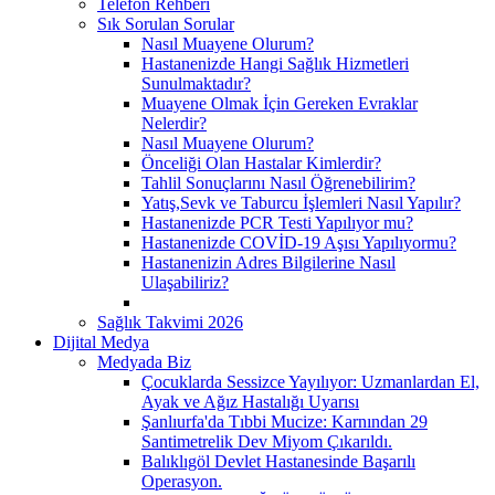
Telefon Rehberi
Sık Sorulan Sorular
Nasıl Muayene Olurum?
Hastanenizde Hangi Sağlık Hizmetleri
Sunulmaktadır?
Muayene Olmak İçin Gereken Evraklar
Nelerdir?
Nasıl Muayene Olurum?
Önceliği Olan Hastalar Kimlerdir?
Tahlil Sonuçlarını Nasıl Öğrenebilirim?
Yatış,Sevk ve Taburcu İşlemleri Nasıl Yapılır?
Hastanenizde PCR Testi Yapılıyor mu?
Hastanenizde COVİD-19 Aşısı Yapılıyormu?
Hastanenizin Adres Bilgilerine Nasıl
Ulaşabiliriz?
Sağlık Takvimi 2026
Dijital Medya
Medyada Biz
Çocuklarda Sessizce Yayılıyor: Uzmanlardan El,
Ayak ve Ağız Hastalığı Uyarısı
Şanlıurfa'da Tıbbi Mucize: Karnından 29
Santimetrelik Dev Miyom Çıkarıldı.
Balıklıgöl Devlet Hastanesinde Başarılı
Operasyon.