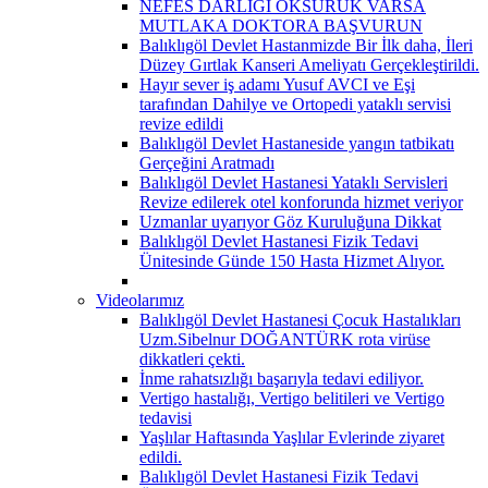
NEFES DARLIĞI ÖKSÜRÜK VARSA
MUTLAKA DOKTORA BAŞVURUN
Balıklıgöl Devlet Hastanmizde Bir İlk daha, İleri
Düzey Gırtlak Kanseri Ameliyatı Gerçekleştirildi.
Hayır sever iş adamı Yusuf AVCI ve Eşi
tarafından Dahilye ve Ortopedi yataklı servisi
revize edildi
Balıklıgöl Devlet Hastaneside yangın tatbikatı
Gerçeğini Aratmadı
Balıklıgöl Devlet Hastanesi Yataklı Servisleri
Revize edilerek otel konforunda hizmet veriyor
Uzmanlar uyarıyor Göz Kuruluğuna Dikkat
Balıklıgöl Devlet Hastanesi Fizik Tedavi
Ünitesinde Günde 150 Hasta Hizmet Alıyor.
Videolarımız
Balıklıgöl Devlet Hastanesi Çocuk Hastalıkları
Uzm.Sibelnur DOĞANTÜRK rota virüse
dikkatleri çekti.
İnme rahatsızlığı başarıyla tedavi ediliyor.
Vertigo hastalığı, Vertigo belitileri ve Vertigo
tedavisi
Yaşlılar Haftasında Yaşlılar Evlerinde ziyaret
edildi.
Balıklıgöl Devlet Hastanesi Fizik Tedavi