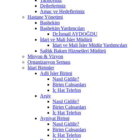
Tarihçemiz
Değerlerimiz
Amaç ve Hedeflerimiz
Hastane Yönetimi
Başhekim
Başhekim Yardımcıları
Dr.İsmail AYDOĞDU
İdari ve Mali İşler Müdürü
İdari ve Mali İşler Müdür Yardımcıları
Sağlık Bakım Hizmetleri Müdürü
Misyon & Vizyon
Organizasyon Şeması
İdari Birimler
Adli İşler Birimi
Nasıl Gidilir?
Birim Çalışanları
İç Hat Telefon
Arşiv
Nasıl Gidilir?
Birim Çalışanları
İç Hat Telefon
Ayniyat Birimi
Nasıl Gidilir?
Birim Çalışanları
İç Hat Telefon