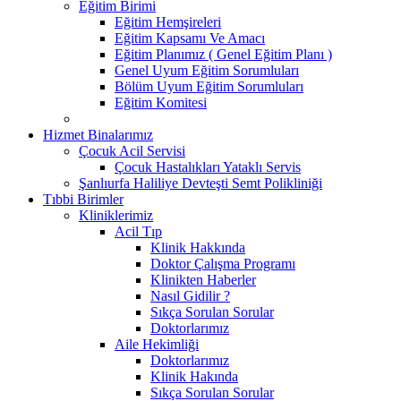
Eğitim Birimi
Eğitim Hemşireleri
Eğitim Kapsamı Ve Amacı
Eğitim Planımız ( Genel Eğitim Planı )
Genel Uyum Eğitim Sorumluları
Bölüm Uyum Eğitim Sorumluları
Eğitim Komitesi
Hizmet Binalarımız
Çocuk Acil Servisi
Çocuk Hastalıkları Yataklı Servis
Şanlıurfa Haliliye Devteşti Semt Polikliniği
Tıbbi Birimler
Kliniklerimiz
Acil Tıp
Klinik Hakkında
Doktor Çalışma Programı
Klinikten Haberler
Nasıl Gidilir ?
Sıkça Sorulan Sorular
Doktorlarımız
Aile Hekimliği
Doktorlarımız
Klinik Hakında
Sıkça Sorulan Sorular