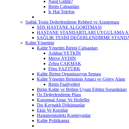
Nasıl Gidilir?
Birim Çalışanları
İç Hat Telefon
Sağlık Tesisi Değerlendirme Rehberi ve Araştırması
SDS HASTANE ALGORİTMASI
HASTANE STANDARTLARI UYGULAMA A
SAĞLIK TESİSİ DEĞERLENDİRME STAND
Kalite Yönetimi
Kalite Yönetim Birimi Çalışanları
Aslıhan YETKİN
Merve AYDIN
Zehra ÇAKMAK
Ebru YAZTÜRK
Kalite Birimi Organizasyon Şeması
Kalite Yönetim Biriminin Amacı ve Görev Alanı
Birim Faaliyetleri
Birim Kalite ve Bölüm Uyum Eğitim Sorumluları
Öz Değerlendirme Planı
Kurumsal Amaç Ve Hedefler
Dış Kaynaklı Dökümanlar
Ekip Ve Kurullar
Hastanemizdeki Komisyonlar
Kalite Politikamız