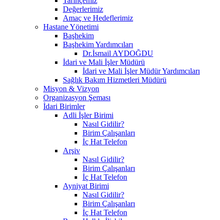
Tarihçemiz
Değerlerimiz
Amaç ve Hedeflerimiz
Hastane Yönetimi
Başhekim
Başhekim Yardımcıları
Dr.İsmail AYDOĞDU
İdari ve Mali İşler Müdürü
İdari ve Mali İşler Müdür Yardımcıları
Sağlık Bakım Hizmetleri Müdürü
Misyon & Vizyon
Organizasyon Şeması
İdari Birimler
Adli İşler Birimi
Nasıl Gidilir?
Birim Çalışanları
İç Hat Telefon
Arşiv
Nasıl Gidilir?
Birim Çalışanları
İç Hat Telefon
Ayniyat Birimi
Nasıl Gidilir?
Birim Çalışanları
İç Hat Telefon