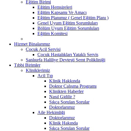
Eğitim Birimi
Eğitim Hemşireleri
Eğitim Kapsamı Ve Amacı
Eğitim Planımız ( Genel Eğitim Planı )
Genel Uyum Eğitim Sorumluları
Bölüm Uyum Eğitim Sorumluları
Eğitim Komitesi
Hizmet Binalarımız
Çocuk Acil Servisi
Çocuk Hastalıkları Yataklı Servis
Şanlıurfa Haliliye Devteşti Semt Polikliniği
Tıbbi Birimler
Kliniklerimiz
Acil Tıp
Klinik Hakkında
Doktor Çalışma Programı
Klinikten Haberler
Nasıl Gidilir ?
Sıkça Sorulan Sorular
Doktorlarımız
Aile Hekimliği
Doktorlarımız
Klinik Hakında
Sıkça Sorulan Sorular