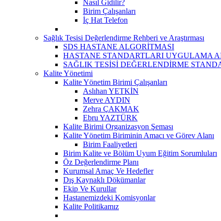
Nasıl Gidilir?
Birim Çalışanları
İç Hat Telefon
Sağlık Tesisi Değerlendirme Rehberi ve Araştırması
SDS HASTANE ALGORİTMASI
HASTANE STANDARTLARI UYGULAMA A
SAĞLIK TESİSİ DEĞERLENDİRME STAND
Kalite Yönetimi
Kalite Yönetim Birimi Çalışanları
Aslıhan YETKİN
Merve AYDIN
Zehra ÇAKMAK
Ebru YAZTÜRK
Kalite Birimi Organizasyon Şeması
Kalite Yönetim Biriminin Amacı ve Görev Alanı
Birim Faaliyetleri
Birim Kalite ve Bölüm Uyum Eğitim Sorumluları
Öz Değerlendirme Planı
Kurumsal Amaç Ve Hedefler
Dış Kaynaklı Dökümanlar
Ekip Ve Kurullar
Hastanemizdeki Komisyonlar
Kalite Politikamız