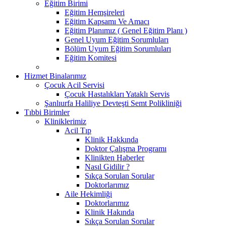
Eğitim Birimi
Eğitim Hemşireleri
Eğitim Kapsamı Ve Amacı
Eğitim Planımız ( Genel Eğitim Planı )
Genel Uyum Eğitim Sorumluları
Bölüm Uyum Eğitim Sorumluları
Eğitim Komitesi
Hizmet Binalarımız
Çocuk Acil Servisi
Çocuk Hastalıkları Yataklı Servis
Şanlıurfa Haliliye Devteşti Semt Polikliniği
Tıbbi Birimler
Kliniklerimiz
Acil Tıp
Klinik Hakkında
Doktor Çalışma Programı
Klinikten Haberler
Nasıl Gidilir ?
Sıkça Sorulan Sorular
Doktorlarımız
Aile Hekimliği
Doktorlarımız
Klinik Hakında
Sıkça Sorulan Sorular