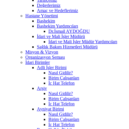
Tarihçemiz
Değerlerimiz
Amaç ve Hedeflerimiz
Hastane Yönetimi
Başhekim
Başhekim Yardımcıları
Dr.İsmail AYDOĞDU
İdari ve Mali İşler Müdürü
İdari ve Mali İşler Müdür Yardımcıları
Sağlık Bakım Hizmetleri Müdürü
Misyon & Vizyon
Organizasyon Şeması
İdari Birimler
Adli İşler Birimi
Nasıl Gidilir?
Birim Çalışanları
İç Hat Telefon
Arşiv
Nasıl Gidilir?
Birim Çalışanları
İç Hat Telefon
Ayniyat Birimi
Nasıl Gidilir?
Birim Çalışanları
İç Hat Telefon