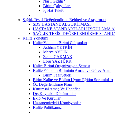
Nasıl Gidilir?
Birim Çalışanları
İç Hat Telefon
Sağlık Tesisi Değerlendirme Rehberi ve Araştırması
SDS HASTANE ALGORİTMASI
HASTANE STANDARTLARI UYGULAMA A
SAĞLIK TESİSİ DEĞERLENDİRME STAND
Kalite Yönetimi
Kalite Yönetim Birimi Çalışanları
Aslıhan YETKİN
Merve AYDIN
Zehra ÇAKMAK
Ebru YAZTÜRK
Kalite Birimi Organizasyon Şeması
Kalite Yönetim Biriminin Amacı ve Görev Alanı
Birim Faaliyetleri
Birim Kalite ve Bölüm Uyum Eğitim Sorumluları
Öz Değerlendirme Planı
Kurumsal Amaç Ve Hedefler
Dış Kaynaklı Dökümanlar
Ekip Ve Kurullar
Hastanemizdeki Komisyonlar
Kalite Politikamız