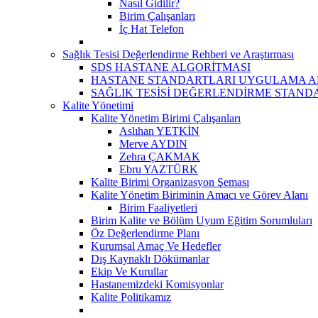
Nasıl Gidilir?
Birim Çalışanları
İç Hat Telefon
Sağlık Tesisi Değerlendirme Rehberi ve Araştırması
SDS HASTANE ALGORİTMASI
HASTANE STANDARTLARI UYGULAMA A
SAĞLIK TESİSİ DEĞERLENDİRME STAND
Kalite Yönetimi
Kalite Yönetim Birimi Çalışanları
Aslıhan YETKİN
Merve AYDIN
Zehra ÇAKMAK
Ebru YAZTÜRK
Kalite Birimi Organizasyon Şeması
Kalite Yönetim Biriminin Amacı ve Görev Alanı
Birim Faaliyetleri
Birim Kalite ve Bölüm Uyum Eğitim Sorumluları
Öz Değerlendirme Planı
Kurumsal Amaç Ve Hedefler
Dış Kaynaklı Dökümanlar
Ekip Ve Kurullar
Hastanemizdeki Komisyonlar
Kalite Politikamız