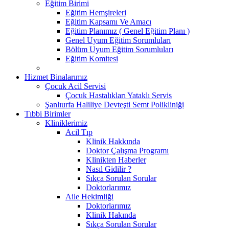
Eğitim Birimi
Eğitim Hemşireleri
Eğitim Kapsamı Ve Amacı
Eğitim Planımız ( Genel Eğitim Planı )
Genel Uyum Eğitim Sorumluları
Bölüm Uyum Eğitim Sorumluları
Eğitim Komitesi
Hizmet Binalarımız
Çocuk Acil Servisi
Çocuk Hastalıkları Yataklı Servis
Şanlıurfa Haliliye Devteşti Semt Polikliniği
Tıbbi Birimler
Kliniklerimiz
Acil Tıp
Klinik Hakkında
Doktor Çalışma Programı
Klinikten Haberler
Nasıl Gidilir ?
Sıkça Sorulan Sorular
Doktorlarımız
Aile Hekimliği
Doktorlarımız
Klinik Hakında
Sıkça Sorulan Sorular