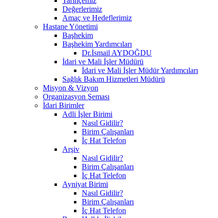
Tarihçemiz
Değerlerimiz
Amaç ve Hedeflerimiz
Hastane Yönetimi
Başhekim
Başhekim Yardımcıları
Dr.İsmail AYDOĞDU
İdari ve Mali İşler Müdürü
İdari ve Mali İşler Müdür Yardımcıları
Sağlık Bakım Hizmetleri Müdürü
Misyon & Vizyon
Organizasyon Şeması
İdari Birimler
Adli İşler Birimi
Nasıl Gidilir?
Birim Çalışanları
İç Hat Telefon
Arşiv
Nasıl Gidilir?
Birim Çalışanları
İç Hat Telefon
Ayniyat Birimi
Nasıl Gidilir?
Birim Çalışanları
İç Hat Telefon