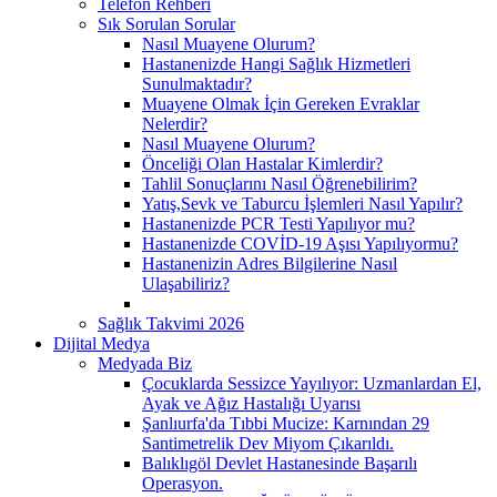
Telefon Rehberi
Sık Sorulan Sorular
Nasıl Muayene Olurum?
Hastanenizde Hangi Sağlık Hizmetleri
Sunulmaktadır?
Muayene Olmak İçin Gereken Evraklar
Nelerdir?
Nasıl Muayene Olurum?
Önceliği Olan Hastalar Kimlerdir?
Tahlil Sonuçlarını Nasıl Öğrenebilirim?
Yatış,Sevk ve Taburcu İşlemleri Nasıl Yapılır?
Hastanenizde PCR Testi Yapılıyor mu?
Hastanenizde COVİD-19 Aşısı Yapılıyormu?
Hastanenizin Adres Bilgilerine Nasıl
Ulaşabiliriz?
Sağlık Takvimi 2026
Dijital Medya
Medyada Biz
Çocuklarda Sessizce Yayılıyor: Uzmanlardan El,
Ayak ve Ağız Hastalığı Uyarısı
Şanlıurfa'da Tıbbi Mucize: Karnından 29
Santimetrelik Dev Miyom Çıkarıldı.
Balıklıgöl Devlet Hastanesinde Başarılı
Operasyon.