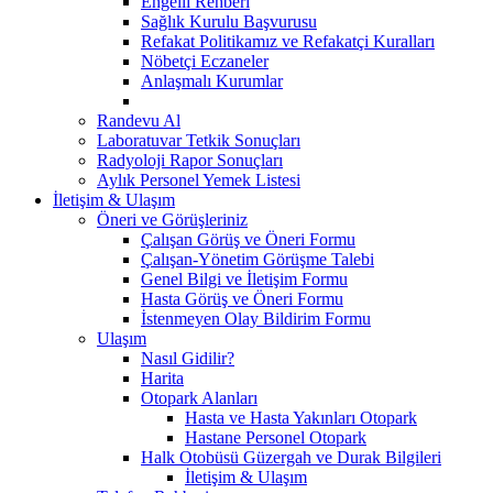
Engelli Rehberi
Sağlık Kurulu Başvurusu
Refakat Politikamız ve Refakatçi Kuralları
Nöbetçi Eczaneler
Anlaşmalı Kurumlar
Randevu Al
Laboratuvar Tetkik Sonuçları
Radyoloji Rapor Sonuçları
Aylık Personel Yemek Listesi
İletişim & Ulaşım
Öneri ve Görüşleriniz
Çalışan Görüş ve Öneri Formu
Çalışan-Yönetim Görüşme Talebi
Genel Bilgi ve İletişim Formu
Hasta Görüş ve Öneri Formu
İstenmeyen Olay Bildirim Formu
Ulaşım
Nasıl Gidilir?
Harita
Otopark Alanları
Hasta ve Hasta Yakınları Otopark
Hastane Personel Otopark
Halk Otobüsü Güzergah ve Durak Bilgileri
İletişim & Ulaşım