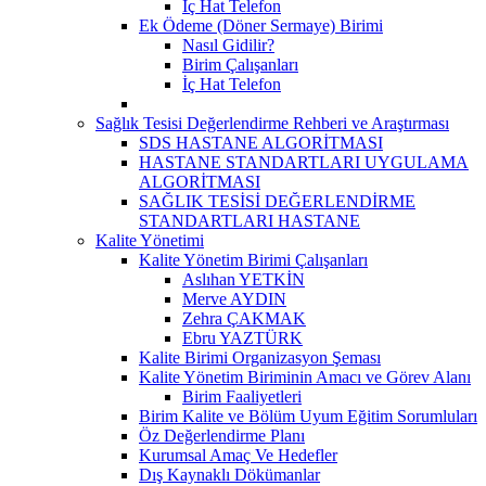
İç Hat Telefon
Ek Ödeme (Döner Sermaye) Birimi
Nasıl Gidilir?
Birim Çalışanları
İç Hat Telefon
Sağlık Tesisi Değerlendirme Rehberi ve Araştırması
SDS HASTANE ALGORİTMASI
HASTANE STANDARTLARI UYGULAMA
ALGORİTMASI
SAĞLIK TESİSİ DEĞERLENDİRME
STANDARTLARI HASTANE
Kalite Yönetimi
Kalite Yönetim Birimi Çalışanları
Aslıhan YETKİN
Merve AYDIN
Zehra ÇAKMAK
Ebru YAZTÜRK
Kalite Birimi Organizasyon Şeması
Kalite Yönetim Biriminin Amacı ve Görev Alanı
Birim Faaliyetleri
Birim Kalite ve Bölüm Uyum Eğitim Sorumluları
Öz Değerlendirme Planı
Kurumsal Amaç Ve Hedefler
Dış Kaynaklı Dökümanlar