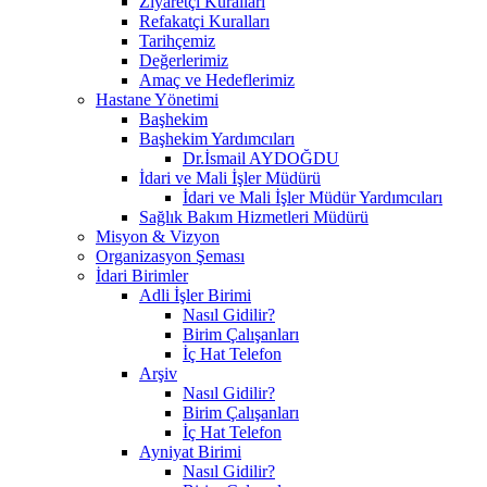
Ziyaretçi Kuralları
Refakatçi Kuralları
Tarihçemiz
Değerlerimiz
Amaç ve Hedeflerimiz
Hastane Yönetimi
Başhekim
Başhekim Yardımcıları
Dr.İsmail AYDOĞDU
İdari ve Mali İşler Müdürü
İdari ve Mali İşler Müdür Yardımcıları
Sağlık Bakım Hizmetleri Müdürü
Misyon & Vizyon
Organizasyon Şeması
İdari Birimler
Adli İşler Birimi
Nasıl Gidilir?
Birim Çalışanları
İç Hat Telefon
Arşiv
Nasıl Gidilir?
Birim Çalışanları
İç Hat Telefon
Ayniyat Birimi
Nasıl Gidilir?