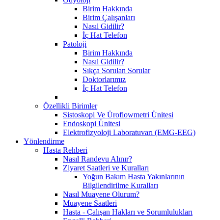
Birim Hakkında
Birim Çalışanları
Nasıl Gidilir?
İç Hat Telefon
Patoloji
Birim Hakkında
Nasıl Gidilir?
Sıkça Sorulan Sorular
Doktorlarımız
İç Hat Telefon
Özellikli Birimler
Sistoskopi Ve Üroflowmetri Ünitesi
Endoskopi Ünitesi
Elektrofizyoloji Laboratuvarı (EMG-EEG)
Yönlendirme
Hasta Rehberi
Nasıl Randevu Alınır?
Ziyaret Saatleri ve Kuralları
Yoğun Bakım Hasta Yakınlarının
Bilgilendirilme Kuralları
Nasıl Muayene Olurum?
Muayene Saatleri
Hasta - Çalışan Hakları ve Sorumlulukları