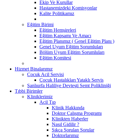
Ekip Ve Kurullar
Hastanemizdeki Komisyonlar
Kalite Politikamız
Eğitim Birimi
Eğitim Hemşireleri
Eğitim Kapsamı Ve Amacı
Eğitim Planımız ( Genel Eğitim Planı )
Genel Uyum Eğitim Sorumluları
Bölüm Uyum Eğitim Sorumluları
Eğitim Komitesi
Hizmet Binalarımız
Çocuk Acil Servisi
Çocuk Hastalıkları Yataklı Servis
Şanlıurfa Haliliye Devteşti Semt Polikliniği
Tıbbi Birimler
Kliniklerimiz
Acil Tıp
Klinik Hakkında
Doktor Çalışma Programı
Klinikten Haberler
Nasıl Gidilir ?
Sıkça Sorulan Sorular
Doktorlarımız