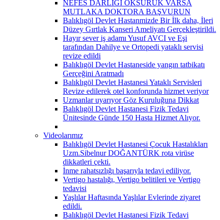
NEFES DARLIĞI ÖKSÜRÜK VARSA
MUTLAKA DOKTORA BAŞVURUN
Balıklıgöl Devlet Hastanmizde Bir İlk daha, İleri
Düzey Gırtlak Kanseri Ameliyatı Gerçekleştirildi.
Hayır sever iş adamı Yusuf AVCI ve Eşi
tarafından Dahilye ve Ortopedi yataklı servisi
revize edildi
Balıklıgöl Devlet Hastaneside yangın tatbikatı
Gerçeğini Aratmadı
Balıklıgöl Devlet Hastanesi Yataklı Servisleri
Revize edilerek otel konforunda hizmet veriyor
Uzmanlar uyarıyor Göz Kuruluğuna Dikkat
Balıklıgöl Devlet Hastanesi Fizik Tedavi
Ünitesinde Günde 150 Hasta Hizmet Alıyor.
Videolarımız
Balıklıgöl Devlet Hastanesi Çocuk Hastalıkları
Uzm.Sibelnur DOĞANTÜRK rota virüse
dikkatleri çekti.
İnme rahatsızlığı başarıyla tedavi ediliyor.
Vertigo hastalığı, Vertigo belitileri ve Vertigo
tedavisi
Yaşlılar Haftasında Yaşlılar Evlerinde ziyaret
edildi.
Balıklıgöl Devlet Hastanesi Fizik Tedavi