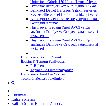
Ünitesinde Günde 150 Hasta Hizmet Alıyor.
Uzmanlar uyarıyor Göz Kuruluğuna Dikkat
Balıklıgöl Devlet Hastanesi Yataklı Servisleri
Revize edilerek otel konforunda hizmet veriyor
Balıklıgöl Devlet Hastaneside yangın tatbikatı
Gerçeğini Aratmadı
Hayır sever iş adamı Yusuf AVCI ve Eşi
tarafından Dahilye ve Ortopedi yataklı servisi
revize edildi
Hayır sever iş adamı Yusuf AVCI ve Eşi
tarafından Dahilye ve Ortopedi yataklı servisi
revize edildi
Hastanemiz Bölüm Resimleri
İletişim & Tanıtım Faaliyetleri
E-Bülten
Toplantı ve Organizasyonlar
Hastanemiz Teşekkür Yazıları
Teşekkür Belgesi Takdimleri
Kurumsal
Kalite Yönetimi
Kalite Yönetim Biriminin Amacı ...