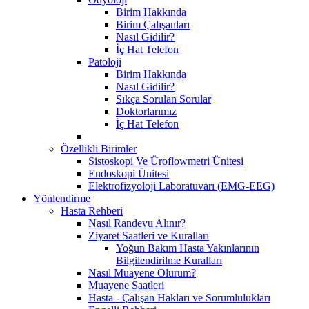
Birim Hakkında
Birim Çalışanları
Nasıl Gidilir?
İç Hat Telefon
Patoloji
Birim Hakkında
Nasıl Gidilir?
Sıkça Sorulan Sorular
Doktorlarımız
İç Hat Telefon
Özellikli Birimler
Sistoskopi Ve Üroflowmetri Ünitesi
Endoskopi Ünitesi
Elektrofizyoloji Laboratuvarı (EMG-EEG)
Yönlendirme
Hasta Rehberi
Nasıl Randevu Alınır?
Ziyaret Saatleri ve Kuralları
Yoğun Bakım Hasta Yakınlarının
Bilgilendirilme Kuralları
Nasıl Muayene Olurum?
Muayene Saatleri
Hasta - Çalışan Hakları ve Sorumlulukları