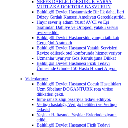
NEFES DARLIĞI ÖKSÜRÜK VARSA
MUTLAKA DOKTORA BAŞVURUN
Balıklıgöl Devlet Hastanmizde Bir İlk daha, İleri
Düzey Gırtlak Kanseri Ameliyatı Gerçekleştirildi.
Hayır sever iş adamı Yusuf AVCI ve Eşi
tarafından Dahilye ve Ortopedi yataklı servisi
revize edildi
Balıklıgöl Devlet Hastaneside yangın tatbikatı
Gerçeğini Aratmadı
Balıklıgöl Devlet Hastanesi Yataklı Servisleri
Revize edilerek otel konforunda hizmet veriyor
Uzmanlar uyarıyor Göz Kuruluğuna Dikkat
Balıklıgöl Devlet Hastanesi Fizik Tedavi
Ünitesinde Günde 150 Hasta Hizmet Alıyor.
Videolarımız
Balıklıgöl Devlet Hastanesi Çocuk Hastalıkları
Uzm.Sibelnur DOĞANTÜRK rota virüse
dikkatleri çekti.
İnme rahatsızlığı başarıyla tedavi ediliyor.
Vertigo hastalığı, Vertigo belitileri ve Vertigo
tedavisi
Yaşlılar Haftasında Yaşlılar Evlerinde ziyaret
edildi.
Balıklıgöl Devlet Hastanesi Fizik Tedavi