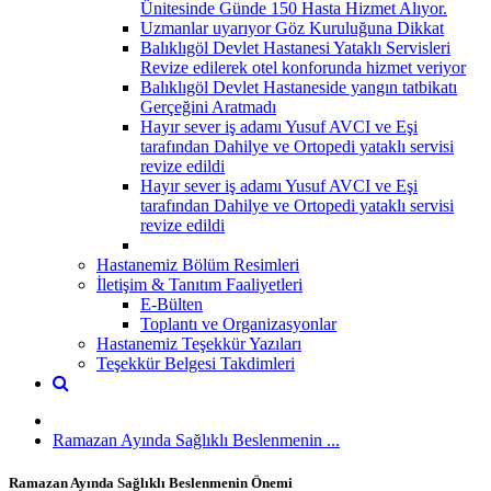
Ünitesinde Günde 150 Hasta Hizmet Alıyor.
Uzmanlar uyarıyor Göz Kuruluğuna Dikkat
Balıklıgöl Devlet Hastanesi Yataklı Servisleri
Revize edilerek otel konforunda hizmet veriyor
Balıklıgöl Devlet Hastaneside yangın tatbikatı
Gerçeğini Aratmadı
Hayır sever iş adamı Yusuf AVCI ve Eşi
tarafından Dahilye ve Ortopedi yataklı servisi
revize edildi
Hayır sever iş adamı Yusuf AVCI ve Eşi
tarafından Dahilye ve Ortopedi yataklı servisi
revize edildi
Hastanemiz Bölüm Resimleri
İletişim & Tanıtım Faaliyetleri
E-Bülten
Toplantı ve Organizasyonlar
Hastanemiz Teşekkür Yazıları
Teşekkür Belgesi Takdimleri
Ramazan Ayında Sağlıklı Beslenmenin ...
Ramazan Ayında Sağlıklı Beslenmenin Önemi