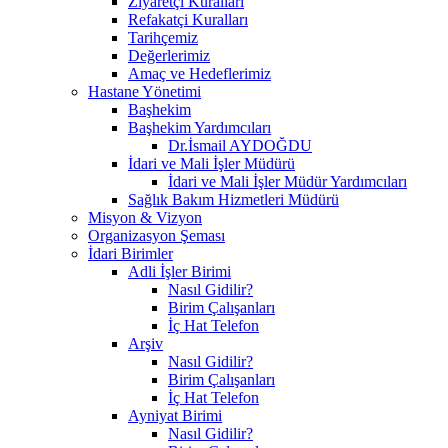
Ziyaretçi Kuralları
Refakatçi Kuralları
Tarihçemiz
Değerlerimiz
Amaç ve Hedeflerimiz
Hastane Yönetimi
Başhekim
Başhekim Yardımcıları
Dr.İsmail AYDOĞDU
İdari ve Mali İşler Müdürü
İdari ve Mali İşler Müdür Yardımcıları
Sağlık Bakım Hizmetleri Müdürü
Misyon & Vizyon
Organizasyon Şeması
İdari Birimler
Adli İşler Birimi
Nasıl Gidilir?
Birim Çalışanları
İç Hat Telefon
Arşiv
Nasıl Gidilir?
Birim Çalışanları
İç Hat Telefon
Ayniyat Birimi
Nasıl Gidilir?