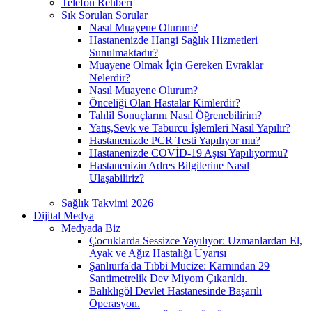
Telefon Rehberi
Sık Sorulan Sorular
Nasıl Muayene Olurum?
Hastanenizde Hangi Sağlık Hizmetleri
Sunulmaktadır?
Muayene Olmak İçin Gereken Evraklar
Nelerdir?
Nasıl Muayene Olurum?
Önceliği Olan Hastalar Kimlerdir?
Tahlil Sonuçlarını Nasıl Öğrenebilirim?
Yatış,Sevk ve Taburcu İşlemleri Nasıl Yapılır?
Hastanenizde PCR Testi Yapılıyor mu?
Hastanenizde COVİD-19 Aşısı Yapılıyormu?
Hastanenizin Adres Bilgilerine Nasıl
Ulaşabiliriz?
Sağlık Takvimi 2026
Dijital Medya
Medyada Biz
Çocuklarda Sessizce Yayılıyor: Uzmanlardan El,
Ayak ve Ağız Hastalığı Uyarısı
Şanlıurfa'da Tıbbi Mucize: Karnından 29
Santimetrelik Dev Miyom Çıkarıldı.
Balıklıgöl Devlet Hastanesinde Başarılı
Operasyon.