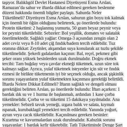
taşıyor. Balıklıgöl Devlet Hastanesi Diyetisyeni Esma Arslan,
Ramazan’da sahur ve iftarda dikkat edilmesi gereken beslenme
düzeni hakkında önemli bilgiler paylaştı. Sahurda Neler
Tüketilmeli? Diyetisyen Esma Arslan, sahurun gün boyu tok kalmak
için önemli bir öğün olduğunu belirterek, şu önerilerde bulundu:
Protein tüketimi: 2 haşlanmış yumurta, 50 gram beyaz peynir veya
lor peyniri tüketilebilir. Sebzeler: Bol yeşillik, domates ve salatalık
önerilmektedir. Sağlıklı yağlar: Omega-3 açısından zengin olan 2
adet ceviz veya 8-10 adet çiğ fındık/badem tercih edilebilir. Tuz
oranına dikkat: Zeytinler, akşamdan suya konularak az tuzlu şekilde
tüketilmelidir. Şekerli gıdalardan kaçının: Bal, reçel, pekmez gibi
şeker oranı yüksek besinlerden uzak durulmalıdır. Doğru ekmek
tercihi: Tam buğday veya çavdar ekmeği tüketmek, uzun süre tok
kalmayı sağlar. Ayrıca, yulaf tüketmek isteyenler için süt ve fındık
ezmesi ile birlikte tüketmenin iyi bir seçenek olduğu, ancak şişkinlik
sorunu yaşayanların yulaf tüketmekten kaçınması gerektiği belirtildi.
İftarda Nelere Dikkat Edilmeli? İftarın sağlıklı ve dengeli olması
gerektiğini belirten Arslan, şu önerilerde bulundu: İftarı açarken: 1
bardak ılık su ve 1 hurma ile başlanmalı, ardından 1 kase çorba
tüketilmelidir. Çorba ve su tüketimi 15 dakikaya yayılmalıdır. Ana
yemekler: Sebzeli tavuk yemeği, ızgara balık ve salata, kıymalı
ıspanak, kurubaklagil yemekleri tercih edilebilir. Yanında yoğurt,
ayran veya cacık tüketilebilir. Kaçınılması gereken besinler:
Kızartma ve kavurmalardan uzak durulmalıdır. Kabızlık sorunu
yaşayanlar: 1 bardak kefir tüketebilir. Tatlı Tüketiminde Denge Şart