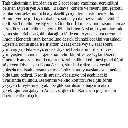
Tatlı tüketiminin iftardan en az 2 saat sonra yapılması gerektiğini
belirten Diyetisyen Arslan, "Baklava, künefe ve revani gibi şerbetli
tatlılar kan şekerini hızlıca yükselttiği için tercih edilmemelidir.
Bunun yerine güllaç, muhallebi, sütlaç ya da meyve tüketilebilir"
dedi. Su Tüketimi ve Egzersiz Önerileri İftar ile sahur arasında en az
2,5-3 litre su tüketilmesi gerektiğini belirten Arslan, suyun oturarak
içilmesinin daha sağlıklı olacağını ifade etti. Ayrıca, suya tarçın ve
limon eklenerek iştah kontrolüne destek olunabileceğini vurguladı.
Egzersiz konusunda ise iftardan 2 saat önce veya 2 saat sonra
yürüyüş yapılabileceği, ancak diyabet hastalarının iftar öncesi
yürüyüşten kaçınması gerektiği belirtildi. Stres ve Uyku Düzeni
Önemli Ramazan ayında uyku düzenine dikkat edilmesi gerektiğini
söyleyen Diyetisyen Esma Arslan, stresin kortizol seviyesini
yükselterek iştah artışına ve metabolizmanın yavaşlamasına neden
olduğunu belirtti. Kronik stresin, obeziteye yol açabileceği
uyarısında bulundu. Beslenme ve kilo kontrolüyle ilgili sorun
yaşayan bireylerin en yakın sağlık kuruluşuna başvurmaları
gerektiğini vurgulayan Arslan, sağlıklı bir Ramazan geçirmenin
önemine dikkat çekti.