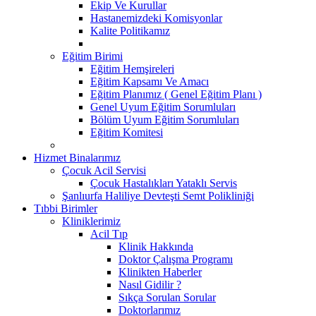
Ekip Ve Kurullar
Hastanemizdeki Komisyonlar
Kalite Politikamız
Eğitim Birimi
Eğitim Hemşireleri
Eğitim Kapsamı Ve Amacı
Eğitim Planımız ( Genel Eğitim Planı )
Genel Uyum Eğitim Sorumluları
Bölüm Uyum Eğitim Sorumluları
Eğitim Komitesi
Hizmet Binalarımız
Çocuk Acil Servisi
Çocuk Hastalıkları Yataklı Servis
Şanlıurfa Haliliye Devteşti Semt Polikliniği
Tıbbi Birimler
Kliniklerimiz
Acil Tıp
Klinik Hakkında
Doktor Çalışma Programı
Klinikten Haberler
Nasıl Gidilir ?
Sıkça Sorulan Sorular
Doktorlarımız