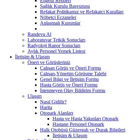
Engelli Rehberi
Sağlık Kurulu Başvurusu
Refakat Politikamız ve Refakatçi Kuralları
Nöbetçi Eczaneler
Anlaşmalı Kurumlar
Randevu Al
Laboratuvar Tetkik Sonuçları
Radyoloji Rapor Sonuçları
Aylık Personel Yemek Listesi
İletişim & Ulaşım
Öneri ve Görüşleriniz
Çalışan Görüş ve Öneri Formu
Çalışan-Yönetim Görüşme Talebi
Genel Bilgi ve İletişim Formu
Hasta Görüş ve Öneri Formu
İstenmeyen Olay Bildirim Formu
Ulaşım
Nasıl Gidilir?
Harita
Otopark Alanları
Hasta ve Hasta Yakınları Otopark
Hastane Personel Otopark
Halk Otobüsü Güzergah ve Durak Bilgileri
İletişim & Ulaşım