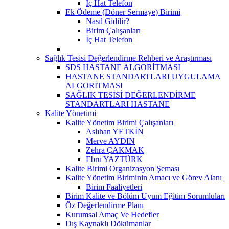
İç Hat Telefon
Ek Ödeme (Döner Sermaye) Birimi
Nasıl Gidilir?
Birim Çalışanları
İç Hat Telefon
Sağlık Tesisi Değerlendirme Rehberi ve Araştırması
SDS HASTANE ALGORİTMASI
HASTANE STANDARTLARI UYGULAMA
ALGORİTMASI
SAĞLIK TESİSİ DEĞERLENDİRME
STANDARTLARI HASTANE
Kalite Yönetimi
Kalite Yönetim Birimi Çalışanları
Aslıhan YETKİN
Merve AYDIN
Zehra ÇAKMAK
Ebru YAZTÜRK
Kalite Birimi Organizasyon Şeması
Kalite Yönetim Biriminin Amacı ve Görev Alanı
Birim Faaliyetleri
Birim Kalite ve Bölüm Uyum Eğitim Sorumluları
Öz Değerlendirme Planı
Kurumsal Amaç Ve Hedefler
Dış Kaynaklı Dökümanlar