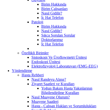
Birim Hakkında
Birim Çalışanları
Nasıl Gidilir?
İç Hat Telefon
Patoloji
Birim Hakkında
Nasıl Gidilir?
Sıkça Sorulan Sorular
Doktorlarımız
İç Hat Telefon
Özellikli Birimler
Sistoskopi Ve Üroflowmetri Ünitesi
Endoskopi Ünitesi
Elektrofizyoloji Laboratuvarı (EMG-EEG)
Yönlendirme
Hasta Rehberi
Nasıl Randevu Alınır?
Ziyaret Saatleri ve Kuralları
Yoğun Bakım Hasta Yakınlarının
Bilgilendirilme Kuralları
Nasıl Muayene Olurum?
Muayene Saatleri
Hasta - Çalışan Hakları ve Sorumlulukları