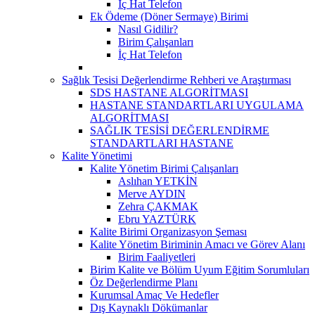
İç Hat Telefon
Ek Ödeme (Döner Sermaye) Birimi
Nasıl Gidilir?
Birim Çalışanları
İç Hat Telefon
Sağlık Tesisi Değerlendirme Rehberi ve Araştırması
SDS HASTANE ALGORİTMASI
HASTANE STANDARTLARI UYGULAMA
ALGORİTMASI
SAĞLIK TESİSİ DEĞERLENDİRME
STANDARTLARI HASTANE
Kalite Yönetimi
Kalite Yönetim Birimi Çalışanları
Aslıhan YETKİN
Merve AYDIN
Zehra ÇAKMAK
Ebru YAZTÜRK
Kalite Birimi Organizasyon Şeması
Kalite Yönetim Biriminin Amacı ve Görev Alanı
Birim Faaliyetleri
Birim Kalite ve Bölüm Uyum Eğitim Sorumluları
Öz Değerlendirme Planı
Kurumsal Amaç Ve Hedefler
Dış Kaynaklı Dökümanlar