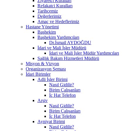
Ziyaretçi Kuralları
Refakatçi Kuralları
Tarihçemiz
Değerlerimiz
Amaç ve Hedeflerimiz
Hastane Yönetimi
Başhekim
Başhekim Yardımcıları
Dr.İsmail AYDOĞDU
İdari ve Mali İşler Müdürü
İdari ve Mali İşler Müdür Yardımcıları
Sağlık Bakım Hizmetleri Müdürü
Misyon & Vizyon
Organizasyon Şeması
İdari Birimler
Adli İşler Birimi
Nasıl Gidilir?
Birim Çalışanları
İç Hat Telefon
Arşiv
Nasıl Gidilir?
Birim Çalışanları
İç Hat Telefon
Ayniyat Birimi
Nasıl Gidilir?