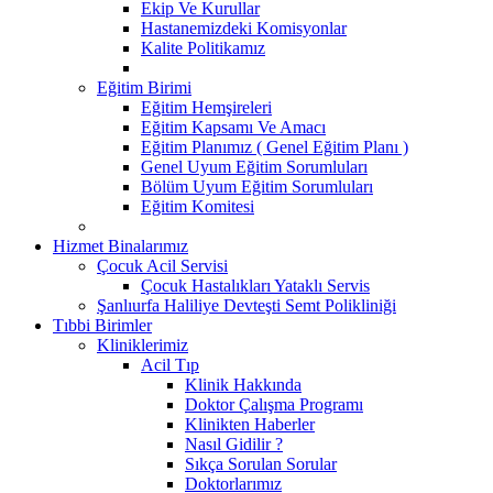
Ekip Ve Kurullar
Hastanemizdeki Komisyonlar
Kalite Politikamız
Eğitim Birimi
Eğitim Hemşireleri
Eğitim Kapsamı Ve Amacı
Eğitim Planımız ( Genel Eğitim Planı )
Genel Uyum Eğitim Sorumluları
Bölüm Uyum Eğitim Sorumluları
Eğitim Komitesi
Hizmet Binalarımız
Çocuk Acil Servisi
Çocuk Hastalıkları Yataklı Servis
Şanlıurfa Haliliye Devteşti Semt Polikliniği
Tıbbi Birimler
Kliniklerimiz
Acil Tıp
Klinik Hakkında
Doktor Çalışma Programı
Klinikten Haberler
Nasıl Gidilir ?
Sıkça Sorulan Sorular
Doktorlarımız