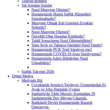
Telefon Rehberi
Sık Sorulan Sorular
Nasıl Muayene Olurum?
Hastanenizde Hangi Sağlık Hizmetleri
Sunulmaktadır?
Muayene Olmak İçin Gereken Evraklar
Nelerdir?
Nasıl Muayene Olurum?
Önceliği Olan Hastalar Kimlerdir?
Tahlil Sonuçlarını Nasıl Öğrenebilirim?
Yatış,Sevk ve Taburcu İşlemleri Nasıl Yapılır?
Hastanenizde PCR Testi Yapılıyor mu?
Hastanenizde COVİD-19 Aşısı Yapılıyormu?
Hastanenizin Adres Bilgilerine Nasıl
Ulaşabiliriz?
Sağlık Takvimi 2026
Dijital Medya
Medyada Biz
Çocuklarda Sessizce Yayılıyor: Uzmanlardan El,
Ayak ve Ağız Hastalığı Uyarısı
Şanlıurfa'da Tıbbi Mucize: Karnından 29
Santimetrelik Dev Miyom Çıkarıldı.
Balıklıgöl Devlet Hastanesinde Başarılı
Operasyon.