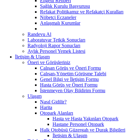
Engelli Rehberi
Sağlık Kurulu Başvurusu
Refakat Politikamız ve Refakatçi Kuralları
Nöbetçi Eczaneler
Anlaşmalı Kurumlar
Randevu Al
Laboratuvar Tetkik Sonuçları
Radyoloji Rapor Sonuçları
Aylık Personel Yemek Listesi
İletişim & Ulaşım
Öneri ve Görüşleriniz
Çalışan Görüş ve Öneri Formu
Çalışan-Yönetim Görüşme Talebi
Genel Bilgi ve İletişim Formu
Hasta Görüş ve Öneri Formu
İstenmeyen Olay Bildirim Formu
Ulaşım
Nasıl Gidilir?
Harita
Otopark Alanları
Hasta ve Hasta Yakınları Otopark
Hastane Personel Otopark
Halk Otobüsü Güzergah ve Durak Bilgileri
İletişim & Ulaşım