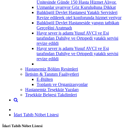
Ünitesinde Günde 150 Hasta Hizmet Alıyor.
Uzmanlar uyarıyor Göz Kuruluğuna Dikkat
Balıklıgöl Devlet Hastanesi Yataklı Servisleri
Revize edilerek otel konforunda hizmet veriyor
Balıklıgöl Devlet Hastaneside yangın tatbikatı
Gerçeğini Aratmadı
Hayır sever iş adamı Yusuf AVCI ve Eşi
tarafından Dahilye ve Ortopedi yataklı servisi
revize edildi
Hayır sever iş adamı Yusuf AVCI ve Eşi
tarafından Dahilye ve Ortopedi yataklı servisi
revize edildi
Hastanemiz Bölüm Resimleri
İletişim & Tanıtım Faaliyetleri
E-Bülten
Toplantı ve Organizasyonlar
Hastanemiz Teşekkür Yazıları
Teşekkür Belgesi Takdimleri
İdari Tabib Nöbet Listesi
İdari Tabib Nöbet Listesi