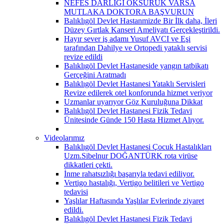
NEFES DARLIĞI ÖKSÜRÜK VARSA
MUTLAKA DOKTORA BAŞVURUN
Balıklıgöl Devlet Hastanmizde Bir İlk daha, İleri
Düzey Gırtlak Kanseri Ameliyatı Gerçekleştirildi.
Hayır sever iş adamı Yusuf AVCI ve Eşi
tarafından Dahilye ve Ortopedi yataklı servisi
revize edildi
Balıklıgöl Devlet Hastaneside yangın tatbikatı
Gerçeğini Aratmadı
Balıklıgöl Devlet Hastanesi Yataklı Servisleri
Revize edilerek otel konforunda hizmet veriyor
Uzmanlar uyarıyor Göz Kuruluğuna Dikkat
Balıklıgöl Devlet Hastanesi Fizik Tedavi
Ünitesinde Günde 150 Hasta Hizmet Alıyor.
Videolarımız
Balıklıgöl Devlet Hastanesi Çocuk Hastalıkları
Uzm.Sibelnur DOĞANTÜRK rota virüse
dikkatleri çekti.
İnme rahatsızlığı başarıyla tedavi ediliyor.
Vertigo hastalığı, Vertigo belitileri ve Vertigo
tedavisi
Yaşlılar Haftasında Yaşlılar Evlerinde ziyaret
edildi.
Balıklıgöl Devlet Hastanesi Fizik Tedavi